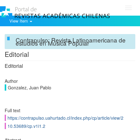
Toggl
navig
View Item
Contrapulso: Revista Latinoamericana de
estudios en Música Popular
Editorial
Editorial
Author
Gonzalez, Juan Pablo
Full text
https://contrapulso.uahurtado.cl/index.php/cp/article/view/2
10.53689/cp.v1i1.2