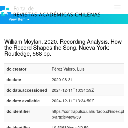
Toggl
navig
View Item
Show simple item record
William Moylan. 2020. Recording Analysis. How
the Record Shapes the Song. Nueva York:
Routledge, 568 pp.
dc.creator
Pérez Valero, Luis
dc.date
2020-08-31
dc.date.accessioned
2024-12-11T13:34:59Z
dc.date.available
2024-12-11T13:34:59Z
dc.identifier
https://contrapulso.uahurtado.cl/index.php
p/article/view/59
dc.identifier
10.53689/cp.v2i2.59