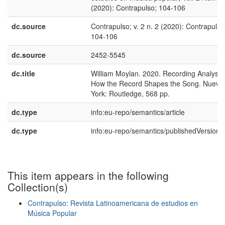
(2020): Contrapulso; 104-106
dc.source
Contrapulso; v. 2 n. 2 (2020): Contrapulso
104-106
dc.source
2452-5545
dc.title
William Moylan. 2020. Recording Analysis
How the Record Shapes the Song. Nueva
York: Routledge, 568 pp.
dc.type
info:eu-repo/semantics/article
dc.type
info:eu-repo/semantics/publishedVersion
This item appears in the following
Collection(s)
Contrapulso: Revista Latinoamericana de estudios en
Música Popular