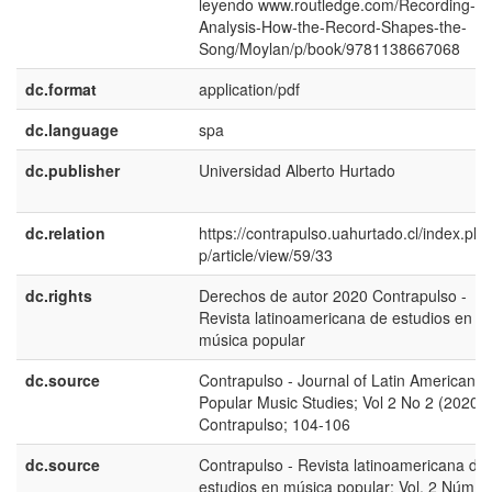
leyendo www.routledge.com/Recording-
Analysis-How-the-Record-Shapes-the-
Song/Moylan/p/book/9781138667068
dc.format
application/pdf
dc.language
spa
dc.publisher
Universidad Alberto Hurtado
dc.relation
https://contrapulso.uahurtado.cl/index.php
p/article/view/59/33
dc.rights
Derechos de autor 2020 Contrapulso -
Revista latinoamericana de estudios en
música popular
dc.source
Contrapulso - Journal of Latin American
Popular Music Studies; Vol 2 No 2 (2020):
Contrapulso; 104-106
dc.source
Contrapulso - Revista latinoamericana de
estudios en música popular; Vol. 2 Núm. 2