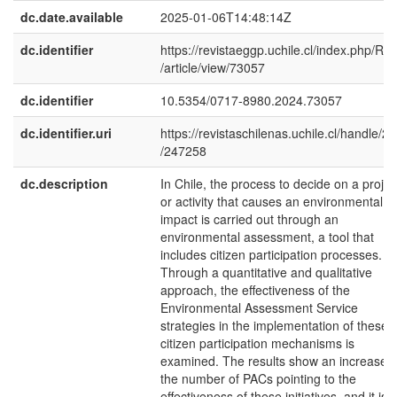
dc.date.available
2025-01-06T14:48:14Z
dc.identifier
https://revistaeggp.uchile.cl/index.php/R
/article/view/73057
dc.identifier
10.5354/0717-8980.2024.73057
dc.identifier.uri
https://revistaschilenas.uchile.cl/handle/2
/247258
dc.description
In Chile, the process to decide on a projec
or activity that causes an environmental
impact is carried out through an
environmental assessment, a tool that
includes citizen participation processes.
Through a quantitative and qualitative
approach, the effectiveness of the
Environmental Assessment Service
strategies in the implementation of these
citizen participation mechanisms is
examined. The results show an increase i
the number of PACs pointing to the
effectiveness of these initiatives, and it is