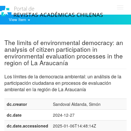
Toggl
navig
View Item
Show simple item record
The limits of environmental democracy: an
analysis of citizen participation in
environmental evaluation processes in the
region of La Araucanía
Los límites de la democracia ambiental: un análisis de la
participación ciudadana en procesos de evaluación
ambiental en la región de La Araucanía
dc.creator
Sandoval Aldanda, Simón
dc.date
2024-12-27
dc.date.accessioned
2025-01-06T14:48:14Z