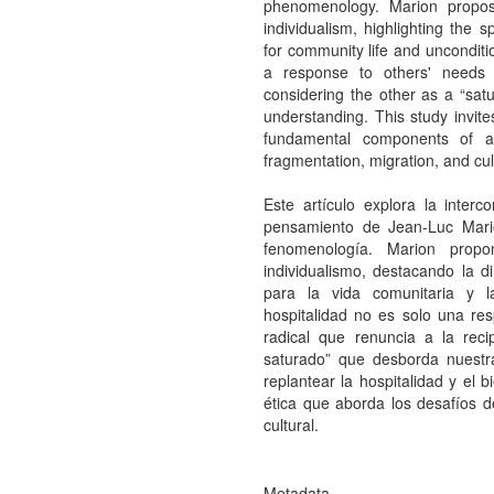
phenomenology. Marion propo
individualism, highlighting the 
for community life and uncondition
a response to others' needs 
considering the other as a “sa
understanding. This study invit
fundamental components of an
fragmentation, migration, and cult
Este artículo explora la inter
pensamiento de Jean-Luc Mario
fenomenología. Marion pro
individualismo, destacando la 
para la vida comunitaria y la
hospitalidad no es solo una re
radical que renuncia a la rec
saturado” que desborda nuestra
replantear la hospitalidad y e
ética que aborda los desafíos de
cultural.
Metadata