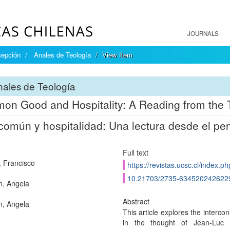
JOURNALS
cepción
Anales de Teología
View Item
ales de Teología
n Good and Hospitality: A Reading from the 
común y hospitalidad: Una lectura desde el p
Full text
 Francisco
https://revistas.ucsc.cl/index.p
10.21703/2735-634520242622
n, Angela
Abstract
n, Angela
This article explores the inter
in the thought of Jean-Luc M