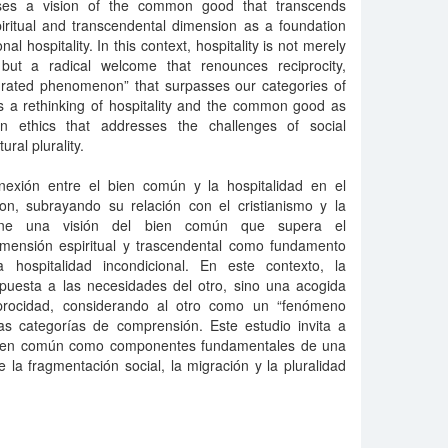
ses a vision of the common good that transcends
spiritual and transcendental dimension as a foundation
al hospitality. In this context, hospitality is not merely
but a radical welcome that renounces reciprocity,
turated phenomenon” that surpasses our categories of
es a rethinking of hospitality and the common good as
 ethics that addresses the challenges of social
ural plurality.
conexión entre el bien común y la hospitalidad en el
n, subrayando su relación con el cristianismo y la
pone una visión del bien común que supera el
dimensión espiritual y trascendental como fundamento
 hospitalidad incondicional. En este contexto, la
spuesta a las necesidades del otro, sino una acogida
iprocidad, considerando al otro como un “fenómeno
s categorías de comprensión. Este estudio invita a
l bien común como componentes fundamentales de una
 la fragmentación social, la migración y la pluralidad