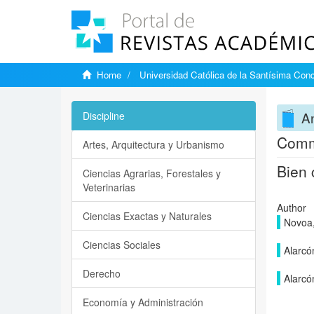
Home
Universidad Católica de la Santísima Con
An
Discipline
Commo
Artes, Arquitectura y Urbanismo
Bien 
Ciencias Agrarias, Forestales y
Veterinarias
Author
Ciencias Exactas y Naturales
Novoa,
Ciencias Sociales
Alarcó
Derecho
Alarcó
Economía y Administración