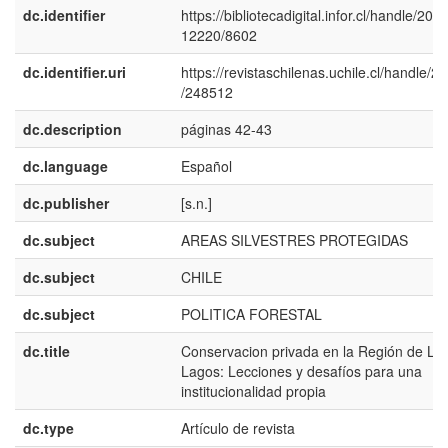
dc.identifier
https://bibliotecadigital.infor.cl/handle/20.5
12220/8602
dc.identifier.uri
https://revistaschilenas.uchile.cl/handle/2
/248512
dc.description
páginas 42-43
dc.language
Español
dc.publisher
[s.n.]
dc.subject
AREAS SILVESTRES PROTEGIDAS
dc.subject
CHILE
dc.subject
POLITICA FORESTAL
dc.title
Conservacion privada en la Región de Lo
Lagos: Lecciones y desafíos para una
institucionalidad propia
dc.type
Artículo de revista