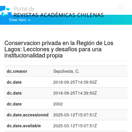
Toggl
navig
View Item
Show simple item record
Conservacion privada en la Región de Los
Lagos: Lecciones y desafíos para una
institucionalidad propia
dc.creator
Sepúlveda, C.
dc.date
2018-09-25T14:39:50Z
dc.date
2018-09-25T14:39:50Z
dc.date
2002
dc.date.accessioned
2025-03-12T15:07:51Z
dc.date.available
2025-03-12T15:07:51Z