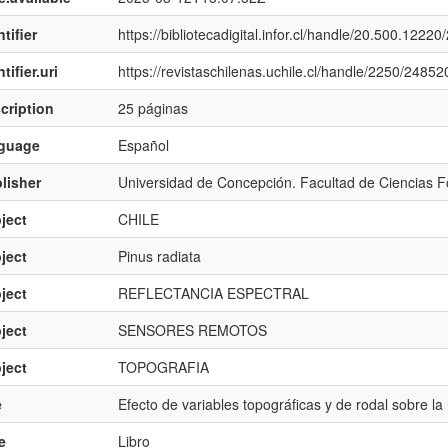
tifier
https://bibliotecadigital.infor.cl/handle/20.500.12220
tifier.uri
https://revistaschilenas.uchile.cl/handle/2250/24852
cription
25 páginas
nguage
Español
lisher
Universidad de Concepción. Facultad de Ciencias F
ject
CHILE
ject
Pinus radiata
ject
REFLECTANCIA ESPECTRAL
ject
SENSORES REMOTOS
ject
TOPOGRAFIA
e
Efecto de variables topográficas y de rodal sobre la
e
Libro