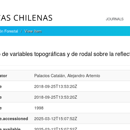
JOURNALS
ón Forestal
View Item
mple item record
 de variables topográficas y de rodal sobre la reflec
ator
Palacios Catalán, Alejandro Artemio
e
2018-09-25T13:53:20Z
e
2018-09-25T13:53:20Z
e
1998
e.accessioned
2025-03-12T15:07:52Z
e.available
2025-03-12T15:07:52Z