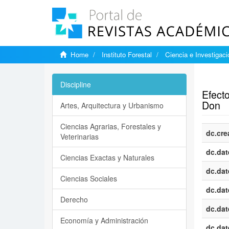
Home
Instituto Forestal
Ciencia e Investigaci
Show si
Discipline
Efecto
Don
Artes, Arquitectura y Urbanismo
Ciencias Agrarias, Forestales y
dc.cre
Veterinarias
dc.dat
Ciencias Exactas y Naturales
dc.dat
Ciencias Sociales
dc.dat
Derecho
dc.dat
Economía y Administración
dc.dat