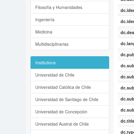
Filosofía y Humanidades
dc.iden
Ingeniería
dc.iden
Medicina
dc.des
dc.la
Multidisciplinarias
dc.pub
Institutions
dc.sub
Universidad de Chile
dc.sub
Universidad Católica de Chile
dc.sub
dc.sub
Universidad de Santiago de Chile
dc.sub
Universidad de Concepción
dc.titl
Universidad Austral de Chile
dc.typ