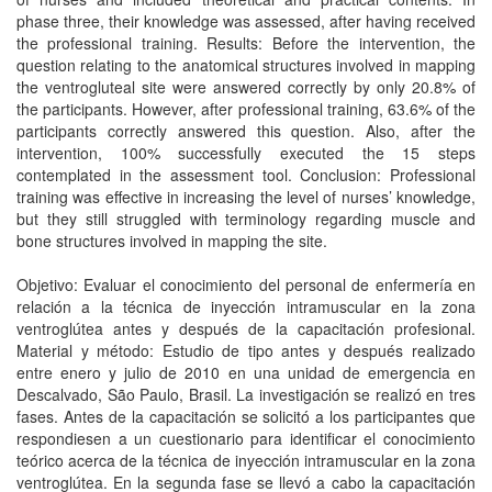
phase three, their knowledge was assessed, after having received
the professional training. Results: Before the intervention, the
question relating to the anatomical structures involved in mapping
the ventrogluteal site were answered correctly by only 20.8% of
the participants. However, after professional training, 63.6% of the
participants correctly answered this question. Also, after the
intervention, 100% successfully executed the 15 steps
contemplated in the assessment tool. Conclusion: Professional
training was effective in increasing the level of nurses’ knowledge,
but they still struggled with terminology regarding muscle and
bone structures involved in mapping the site.
Objetivo: Evaluar el conocimiento del personal de enfermería en
relación a la técnica de inyección intramuscular en la zona
ventroglútea antes y después de la capacitación profesional.
Material y método: Estudio de tipo antes y después realizado
entre enero y julio de 2010 en una unidad de emergencia en
Descalvado, São Paulo, Brasil. La investigación se realizó en tres
fases. Antes de la capacitación se solicitó a los participantes que
respondiesen a un cuestionario para identificar el conocimiento
teórico acerca de la técnica de inyección intramuscular en la zona
ventroglútea. En la segunda fase se llevó a cabo la capacitación