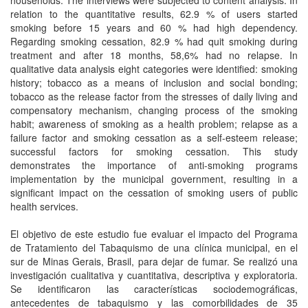
households. The interviews were subjected to content analysis. In
relation to the quantitative results, 62.9 % of users started
smoking before 15 years and 60 % had high dependency.
Regarding smoking cessation, 82.9 % had quit smoking during
treatment and after 18 months, 58,6% had no relapse. In
qualitative data analysis eight categories were identified: smoking
history; tobacco as a means of inclusion and social bonding;
tobacco as the release factor from the stresses of daily living and
compensatory mechanism, changing process of the smoking
habit; awareness of smoking as a health problem; relapse as a
failure factor and smoking cessation as a self-esteem release;
successful factors for smoking cessation. This study
demonstrates the importance of anti-smoking programs
implementation by the municipal government, resulting in a
significant impact on the cessation of smoking users of public
health services.
El objetivo de este estudio fue evaluar el impacto del Programa
de Tratamiento del Tabaquismo de una clínica municipal, en el
sur de Minas Gerais, Brasil, para dejar de fumar. Se realizó una
investigación cualitativa y cuantitativa, descriptiva y exploratoria.
Se identificaron las características sociodemográficas,
antecedentes de tabaquismo y las comorbilidades de 35