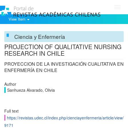
Toggl
navig
View Item
Ciencia y Enfermería
PROJECTION OF QUALITATIVE NURSING
RESEARCH IN CHILE
PROYECCION DE LA INVESTIGACIÓN CUALITATIVA EN
ENFERMERÍA EN CHILE
Author
Sanhueza Alvarado, Olivia
Full text
https://revistas.udec.cl/index.php/cienciayenfermeria/article/view/
9171