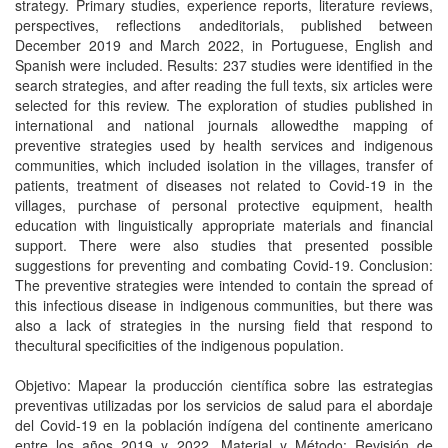
strategy. Primary studies, experience reports, literature reviews,
perspectives, reflections andeditorials, published between
December 2019 and March 2022, in Portuguese, English and
Spanish were included. Results: 237 studies were identified in the
search strategies, and after reading the full texts, six articles were
selected for this review. The exploration of studies published in
international and national journals allowedthe mapping of
preventive strategies used by health services and indigenous
communities, which included isolation in the villages, transfer of
patients, treatment of diseases not related to Covid-19 in the
villages, purchase of personal protective equipment, health
education with linguistically appropriate materials and financial
support. There were also studies that presented possible
suggestions for preventing and combating Covid-19. Conclusion:
The preventive strategies were intended to contain the spread of
this infectious disease in indigenous communities, but there was
also a lack of strategies in the nursing field that respond to
thecultural specificities of the indigenous population.
Objetivo: Mapear la producción científica sobre las estrategias
preventivas utilizadas por los servicios de salud para el abordaje
del Covid-19 en la población indígena del continente americano
entre los años 2019 y 2022. Material y Método: Revisión de