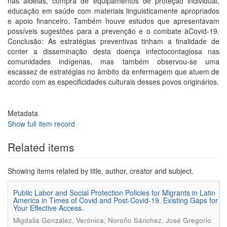
nas aldeias, compra de equipamentos de proteção individual,
educação em saúde com materiais linguisticamente apropriados
e apoio financeiro. Também houve estudos que apresentavam
possíveis sugestões para a prevenção e o combate àCovid-19.
Conclusão: As estratégias preventivas tinham a finalidade de
conter a disseminação desta doença infectocontagiosa nas
comunidades indígenas, mas também observou-se uma
escassez de estratégias no âmbito da enfermagem que atuem de
acordo com as especificidades culturais desses povos originários.
Metadata
Show full item record
Related items
Showing items related by title, author, creator and subject.
Public Labor and Social Protection Policies for Migrants in Latin
America in Times of Covid and Post-Covid-19. Existing Gaps for
Your Effective Access.
.
Migdalia González, Verónica; Noroño Sánchez, José Gregorio