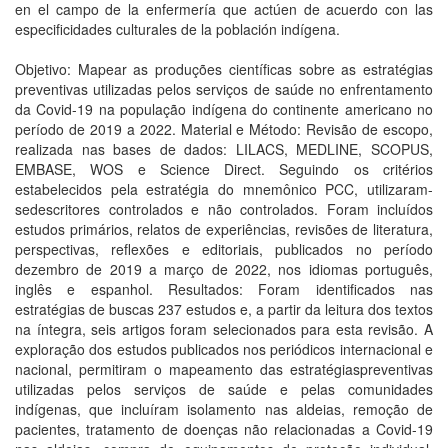
en el campo de la enfermería que actúen de acuerdo con las
especificidades culturales de la población indígena.
Objetivo: Mapear as produções científicas sobre as estratégias
preventivas utilizadas pelos serviços de saúde no enfrentamento
da Covid-19 na população indígena do continente americano no
período de 2019 a 2022. Material e Método: Revisão de escopo,
realizada nas bases de dados: LILACS, MEDLINE, SCOPUS,
EMBASE, WOS e Science Direct. Seguindo os critérios
estabelecidos pela estratégia do mnemônico PCC, utilizaram-
sedescritores controlados e não controlados. Foram incluídos
estudos primários, relatos de experiências, revisões de literatura,
perspectivas, reflexões e editoriais, publicados no período
dezembro de 2019 a março de 2022, nos idiomas português,
inglês e espanhol. Resultados: Foram identificados nas
estratégias de buscas 237 estudos e, a partir da leitura dos textos
na íntegra, seis artigos foram selecionados para esta revisão. A
exploração dos estudos publicados nos periódicos internacional e
nacional, permitiram o mapeamento das estratégiaspreventivas
utilizadas pelos serviços de saúde e pelas comunidades
indígenas, que incluíram isolamento nas aldeias, remoção de
pacientes, tratamento de doenças não relacionadas a Covid-19