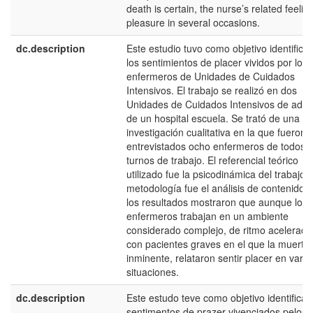
death is certain, the nurse’s related feelin
pleasure in several occasions.
dc.description
Este estudio tuvo como objetivo identificar
los sentimientos de placer vividos por los
enfermeros de Unidades de Cuidados
Intensivos. El trabajo se realizó en dos
Unidades de Cuidados Intensivos de adul
de un hospital escuela. Se trató de una
investigación cualitativa en la que fueron
entrevistados ocho enfermeros de todos l
turnos de trabajo. El referencial teórico
utilizado fue la psicodinámica del trabajo y
metodología fue el análisis de contenido y
los resultados mostraron que aunque los
enfermeros trabajan en un ambiente
considerado complejo, de ritmo acelerado
con pacientes graves en el que la muerte
inminente, relataron sentir placer en varia
situaciones.
dc.description
Este estudo teve como objetivo identificar
sentimentos de prazer vivenciados pelos