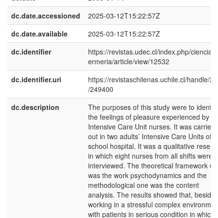
dc.date.accessioned
2025-03-12T15:22:57Z
dc.date.available
2025-03-12T15:22:57Z
dc.identifier
https://revistas.udec.cl/index.php/cienciay
ermeria/article/view/12532
dc.identifier.uri
https://revistaschilenas.uchile.cl/handle/2
/249400
dc.description
The purposes of this study were to identif
the feelings of pleasure experienced by
Intensive Care Unit nurses. It was carried
out in two adults’ Intensive Care Units of a
school hospital. It was a qualitative resear
in which eight nurses from all shifts were
interviewed. The theoretical framework u
was the work psychodynamics and the
methodological one was the content
analysis. The results showed that, beside
working in a stressful complex environmen
with patients in serious condition in which