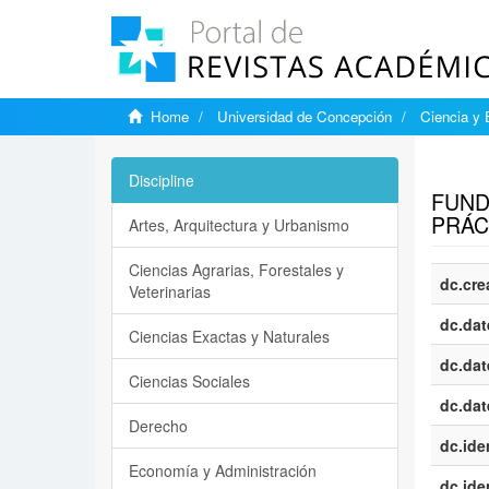
Home
Universidad de Concepción
Ciencia y 
Show si
Discipline
FUND
PRÁC
Artes, Arquitectura y Urbanismo
Ciencias Agrarias, Forestales y
dc.cre
Veterinarias
dc.dat
Ciencias Exactas y Naturales
dc.dat
Ciencias Sociales
dc.dat
Derecho
dc.iden
Economía y Administración
dc.iden