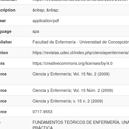
cription
&nbsp; &nbsp;
mat
application/pdf
nguage
spa
lisher
Facultad de Enfermería - Universidad de Concepción
ation
https://revistas.udec.cl/index.php/cienciayenfermeria
hts
https://creativecommons.org/licenses/by/4.0
rce
Ciencia y Enfermería; Vol. 15 No. 2 (2009)
rce
Ciencia y Enfermería; Vol. 15 Núm. 2 (2009)
rce
Ciencia y Enfermería; v. 15 n. 2 (2009)
rce
0717-9553
e
FUNDAMENTOS TEÓRICOS DE ENFERMERÍA, UNA
PRÁCTICA