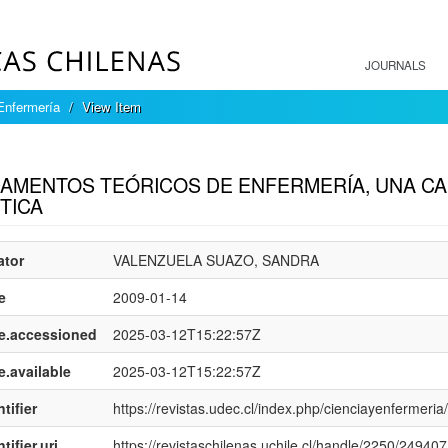
JOURNALS
Enfermería
View Item
mple item record
AMENTOS TEÓRICOS DE ENFERMERÍA, UNA CA
TICA
ator
VALENZUELA SUAZO, SANDRA
e
2009-01-14
e.accessioned
2025-03-12T15:22:57Z
e.available
2025-03-12T15:22:57Z
tifier
https://revistas.udec.cl/index.php/cienciayenfermeria
tifier.uri
https://revistaschilenas.uchile.cl/handle/2250/249407