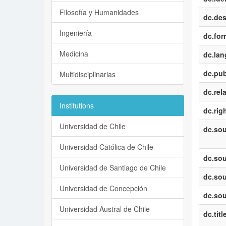
Filosofía y Humanidades
dc.des
Ingeniería
dc.for
Medicina
dc.la
dc.pub
Multidisciplinarias
dc.rel
Institutions
dc.rig
Universidad de Chile
dc.sou
Universidad Católica de Chile
dc.sou
Universidad de Santiago de Chile
dc.sou
Universidad de Concepción
dc.sou
Universidad Austral de Chile
dc.titl