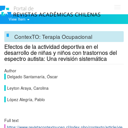
Toggl
navig
View Item
ContexTO: Terapia Ocupacional
Efectos de la actividad deportiva en el
desarrollo de niñas y niños con trastornos del
espectro autista: Una revisión sistemática
Author
Delgado Santamaría, Óscar
Leyton Araya, Carolina
López Alegría, Pablo
Full text
https://www.revistacontextoucen.cl/index.php/contexto/article/vie