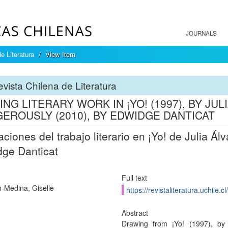
JOURNALS
e Literatura
View Item
vista Chilena de Literatura
ING LITERARY WORK IN ¡YO! (1997), BY JU
EROUSLY (2010), BY EDWIDGE DANTICAT
aciones del trabajo literario en ¡Yo! de Julia Á
ge Danticat
Full text
Medina, Giselle
https://revistaliteratura.uchile.
Abstract
Drawing from ¡Yo! (1997), by