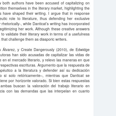
w both authors have been accused of capitalizing on
ition themselves in the literary market, highlighting the
 have shaped their writing. I argue that in response
tic role to literature, thus defending her exclusive
y rhetorically-, while Danticat’s writing has incorporated
 legitimizing her work. Although these creative answers
 to validate their literary work in terms of a usefulness
 that challenge them as diasporic writers.
lia Álvarez, y Create Dangerously (2010), de Edwidge
utoras han sido acusadas de capitalizar las vidas de
 en el mercado literario, y relevo las maneras en que
espectivas escrituras. Argumento que la respuesta de
apéutico a la literatura y defender así su dedicación
uso si solo retóricamente–, mientras que Danticat se
tiene por horizonte valorado. Si bien estas respuestas
 ambas buscan la valoración del trabajo literario en
ocia con las demandas que las interpelan en cuanto