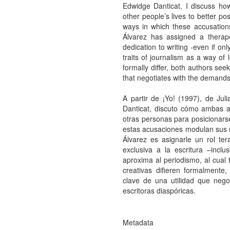
Edwidge Danticat, I discuss ho
other people’s lives to better pos
ways in which these accusations
Álvarez has assigned a therapeu
dedication to writing -even if onl
traits of journalism as a way of
formally differ, both authors seek
that negotiates with the demands
A partir de ¡Yo! (1997), de Ju
Danticat, discuto cómo ambas a
otras personas para posicionarse
estas acusaciones modulan sus r
Álvarez es asignarle un rol ter
exclusiva a la escritura –incl
aproxima al periodismo, al cual 
creativas difieren formalmente,
clave de una utilidad que neg
escritoras diaspóricas.
Metadata