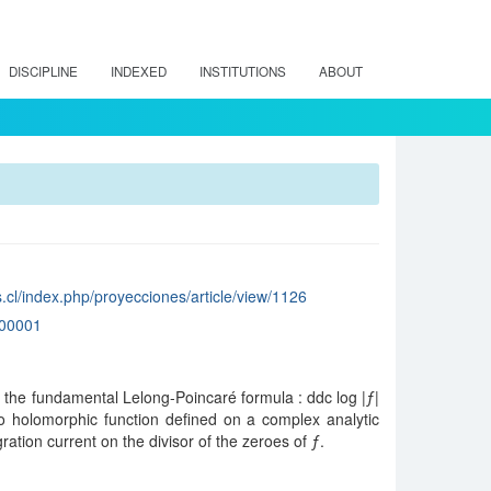
DISCIPLINE
INDEXED
INSTITUTIONS
ABOUT
.cl/index.php/proyecciones/article/view/1126
00001
the fundamental Lelong-Poincaré formula : ddc log |ƒ|
o holomorphic function defined on a complex analytic
gration current on the divisor of the zeroes of ƒ.