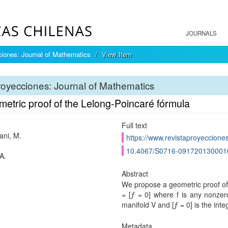
JOURNALS
iones: Journal of Mathematics
View Item
oyecciones: Journal of Mathematics
etric proof of the Lelong-Poincaré fórmula
Full text
ani, M.
https://www.revistaproyecciones
10.4067/S0716-091720130001
A.
Abstract
We propose a geometric proof of 
= [ƒ = 0] where f is any nonzer
manifold V and [ƒ = 0] is the inte
Metadata