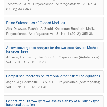
.
Tomazella., J. M.
Proyecciones (Antofagasta); Vol. 31 No. 4
(2012); 333-343
Prime Submodules of Graded Modules
.
Abu-Dawwas, Rashid; Al-Zoubi, Khaldoun; Bataineh, Malik
Proyecciones (Antofagasta); Vol. 31 No. 4 (2012); 355-361
A new convergence analysis for the two-step Newton Method
for order three
.
Argyros, Ioannis K.; Khattri, S. K.
Proyecciones (Antofagasta);
Vol. 32 No. 1 (2013); 73-90
Comparison theorems on fractional order difference equations
.
Jagan, J.; Deekshitulu, G.V. S.R.
Proyecciones (Antofagasta);
Vol. 32 No. 1 (2013); 31-46
Generalized Ulam—Hyers—Rassias stability of a Cauchy type
functional equation