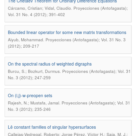
The Chetaev Theorem for Ordinary Difference Equations
.
Cárcamo, Cristian; Vidal, Claudio
Proyecciones (Antofagasta);
Vol. 31 No. 4 (2012); 391-402
Bounded linear operator for some new matrix transformations
.
Aiyub, Mohammad
Proyecciones (Antofagasta); Vol. 31 No. 3
(2012); 209-217
On the spectral radius of weighted digraphs
.
Burcu, S.; Bozkurt, Durmus
Proyecciones (Antofagasta); Vol. 31
No. 3 (2012); 247-259
On (i,j)-w-preopen sets
.
Rajesh, N.; Mustafa, Jamal
Proyecciones (Antofagasta); Vol. 31
No. 3 (2012); 235-246
Lê constant families of singular hypersurfaces
Callejas-Vedregal, Roberto; Jorge Pérez, Víctor H.; Saia, M. J.;