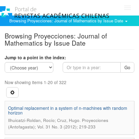
Toggl
navig
Browsing Proyecciones: Journal of Mathematics by Issue Date
Browsing Proyecciones: Journal of
Mathematics by Issue Date
Jump to a point in the index:
Go
Now showing items 1-20 of 322
Optimal replacement in a system of n-machines with random
horizon
.
Ilhuicatzi-Roldan, Rocío; Cruz, Hugo
Proyecciones
(Antofagasta); Vol. 31 No. 3 (2012); 219-233