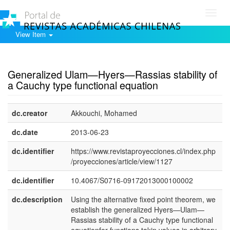
Toggl
navig
View Item
Show simple item record
Generalized Ulam—Hyers—Rassias stability of
a Cauchy type functional equation
dc.creator
Akkouchi, Mohamed
e
dc.date
2013-06-23
dc.identifier
https://www.revistaproyecciones.cl/index.php
/proyecciones/article/view/1127
dc.identifier
10.4067/S0716-09172013000100002
dc.description
Using the alternative fixed point theorem, we
e
establish the generalized Hyers—Ulam—
Rassias stability of a Cauchy type functional