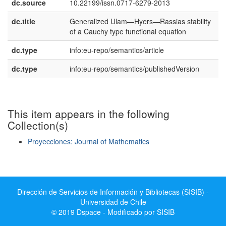
dc.source
10.22199/issn.0717-6279-2013
dc.title
Generalized Ulam—Hyers—Rassias stability
e
of a Cauchy type functional equation
dc.type
info:eu-repo/semantics/article
dc.type
info:eu-repo/semantics/publishedVersion
This item appears in the following
Collection(s)
Proyecciones: Journal of Mathematics
Show simple item record
Dirección de Servicios de Información y Bibliotecas (SISIB) -
Universidad de Chile
© 2019 Dspace - Modificado por SISIB