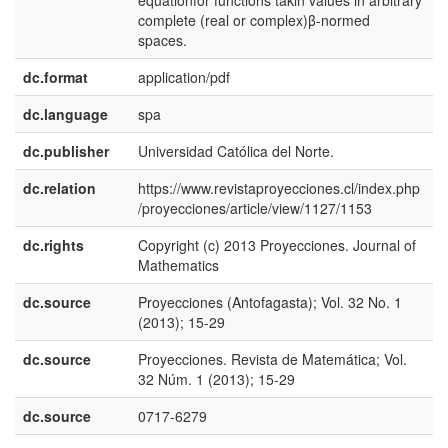
equationfor functions takin values in arbitrary
complete (real or complex)β-normed
spaces.
dc.format
application/pdf
dc.language
spa
dc.publisher
Universidad Católica del Norte.
e
dc.relation
https://www.revistaproyecciones.cl/index.php
/proyecciones/article/view/1127/1153
dc.rights
Copyright (c) 2013 Proyecciones. Journal of
e
Mathematics
dc.source
Proyecciones (Antofagasta); Vol. 32 No. 1
e
(2013); 15-29
dc.source
Proyecciones. Revista de Matemática; Vol.
e
32 Núm. 1 (2013); 15-29
dc.source
0717-6279