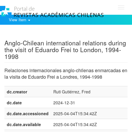
Toggl
navig
View Item
Show simple item record
Anglo-Chilean international relations during
the visit of Eduardo Frei to London, 1994-
1998
Relaciones internacionales anglo-chilenas enmarcadas en
la visita de Eduardo Frei a Londres, 1994-1998
dc.creator
Ruti Gutiérrez, Fred
dc.date
2024-12-31
dc.date.accessioned
2025-04-04T15:34:42Z
dc.date.available
2025-04-04T15:34:42Z