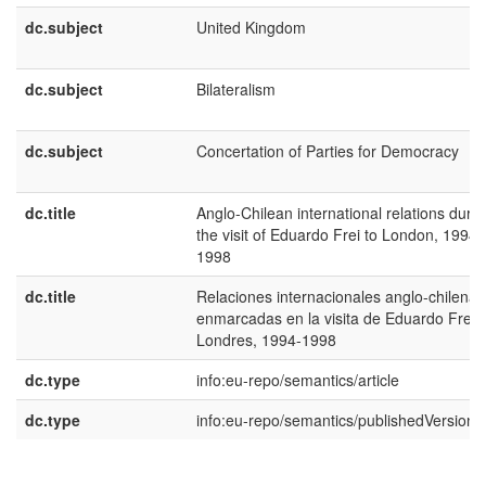
dc.subject
United Kingdom
dc.subject
Bilateralism
dc.subject
Concertation of Parties for Democracy
dc.title
Anglo-Chilean international relations durin
the visit of Eduardo Frei to London, 1994-
1998
dc.title
Relaciones internacionales anglo-chilenas
enmarcadas en la visita de Eduardo Frei 
Londres, 1994-1998
dc.type
info:eu-repo/semantics/article
dc.type
info:eu-repo/semantics/publishedVersion