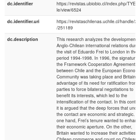
dc.identifier
https://revistas.ubiobio.cl/index.php/TYE/ar
le/view/6524
dc.identifier.uri
https://revistaschilenas.uchile.cl/handle/2
/251189
dc.description
This research analyzes the development o
Anglo-Chilean international relations durin
the visit of Eduardo Frei to London in the
period 1994-1998. In 1996, the signature 
the Framework Cooperation Agreement
between Chile and the European Economi
Community was taking place and Britain t
advantage of its need for ratification from a
parties to force bilateral negotiations to
benefit its interests, which led to the
intensification of the contact. In this contex
it is argued that the deep forces that under
the contact are economic and strategic. O
one hand, Frei’s tenure wanted to enhanc
their economic aperture. On the other,
Britain wanted to increase their activities i
Chilean commerce and count on Chilean