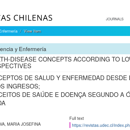
JOURNALS
Enfermería
View Item
encia y Enfermería
TH-DISEASE CONCEPTS ACCORDING TO LO
SPECTIVES
EPTOS DE SALUD Y ENFERMEDAD DESDE L
S INGRESOS;
EITOS DE SAÚDE E DOENÇA SEGUNDO A Ó
DA
Full text
LVA, MARIA JOSEFINA
https://revistas.udec.cl/index.p