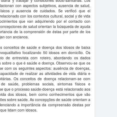
 diaria y trabajar y condiciones socio-sanitarias. Los
acionan con aspectos subjetivos, ausencia de salud,
físicos y ausencia de cuidados. Se verificó que el
lacionado con los contextos cultural, social y de vida
ocimientos que van adquiriendo por el contacto con
 concepciones de salud orientan la búsqueda de ayuda
ortancia de la comprensión de éstas por parte de los
jan con ancianos.
 os conceitos de saúde e doença dos idosos de baixa
ivoqualitativo focalizando 50 idosos em domicílio. Os
io de entrevista com roteiro, abordando os dados
s sobre o que é saúde e doença. Observou-se que os
se com os seguintes aspectos: ausência de doenças,
apacidade de realizar as atividades de vida diária e
nitárias. Os conceitos de doença relacionam-se com
a de saúde, problemas sociais, sintomas físicos e
-se que o processo saúde-doença está relacionado aos
de vida dos idosos, bem como conhecimentos que vão
ações sobre saúde. As concepções de saúde orientam a
idenciando a importância da compreensão destas por
 que lidam com idosos.