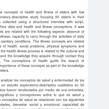
e concepts of health and illness of elders with low
oratory-descriptive study focusing 50 elders in their
ollected using a structured interview with script,
ics data and health and illness conceptions. It was
ts are related with the following aspects: absence of
llness, capacity to carry through the activities of daily
-sanitary conditions. The illness concepts are related
ce of health, social problems, physical symptoms and
 the health-illness process is related to the cultural and
rs, and the knowledge they acquire through contact they
ls. The conceptions of health guide the search of
e importance of these concepts as part of the knowledge
lders.
 analizar los conceptos de salud y enfermedad de los
un estudio exploratorio-descriptivo cualitativo en 50
atos fueron recolectados por medio de una entrevista,
ográficos y concepciones sobre lo que es salud y
 conceptos de salud se relacionan con los siguientes
dades, bienestar social y emocional, capacidad de