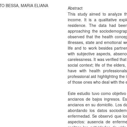
TO BESSA, MARIA ELIANA
Abstract
This study aimed to analyze th
income. It is a qualitative expl
residence. The data had been c
approaching the sociodemograph
observed that the health concep
illnesses, state and emotional we
life and to work besides partner
with subjective aspects, absen
carelessness. It was verified that
social context; life of the elde
have with health professiona
professional aid highlighting th
of those ones who deal with the e
Este estudio tuvo como objetivo
ancianos de bajos ingresos. Es 
ancianos en su domicilio. Los d
abordando los datos sociodem
enfermedad. Se observó que los
aspectos: ausencia de enferme