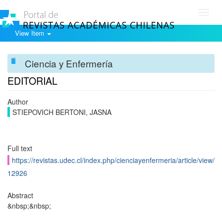
Toggl
navig
View Item
Ciencia y Enfermería
EDITORIAL
Author
STIEPOVICH BERTONI, JASNA
Full text
https://revistas.udec.cl/index.php/cienciayenfermeria/article/view/
12926
Abstract
&nbsp;&nbsp;