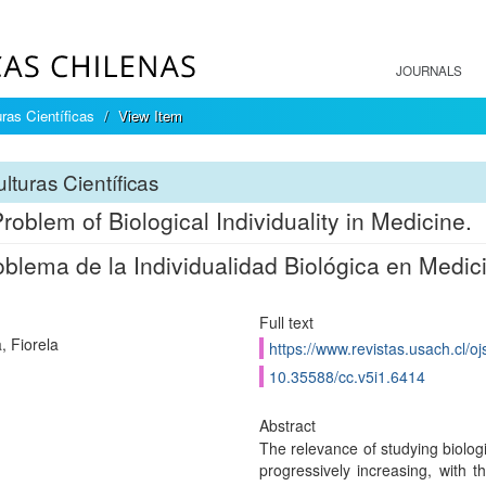
JOURNALS
ras Científicas
View Item
lturas Científicas
roblem of Biological Individuality in Medicine.
oblema de la Individualidad Biológica en Medic
Full text
, Fiorela
https://www.revistas.usach.cl/oj
10.35588/cc.v5i1.6414
Abstract
The relevance of studying biologi
progressively increasing, with t