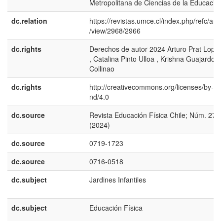
Metropolitana de Ciencias de la Educació
dc.relation
https://revistas.umce.cl/index.php/refc/arti
/view/2968/2966
dc.rights
Derechos de autor 2024 Arturo Prat Lopic
, Catalina Pinto Ulloa , Krishna Guajardo
Collinao
dc.rights
http://creativecommons.org/licenses/by-nc
nd/4.0
dc.source
Revista Educación Física Chile; Núm. 279
(2024)
dc.source
0719-1723
dc.source
0716-0518
dc.subject
Jardines Infantiles
dc.subject
Educación Física