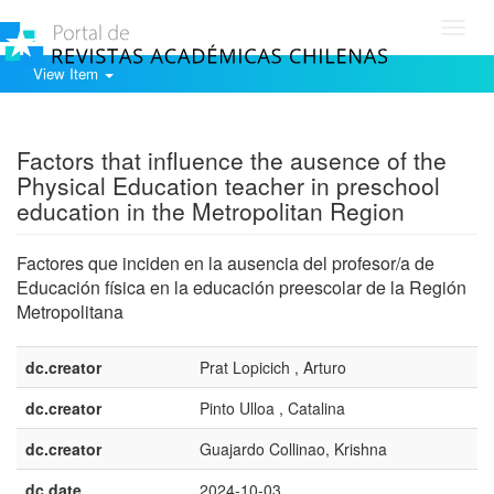
Toggl
navig
View Item
Show simple item record
Factors that influence the ausence of the
Physical Education teacher in preschool
education in the Metropolitan Region
Factores que inciden en la ausencia del profesor/a de
Educación física en la educación preescolar de la Región
Metropolitana
dc.creator
Prat Lopicich , Arturo
dc.creator
Pinto Ulloa , Catalina
dc.creator
Guajardo Collinao, Krishna
dc.date
2024-10-03