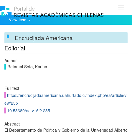
Toggl
navig
View Item
Encrucijada Americana
Editorial
Author
Retamal Soto, Karina
Full text
https://encrucijadaamericana.uahurtado.cl/index.php/ea/article/vi
ew/235
10.53689/ea.v16i2.235
Abstract
El Departamento de Política y Gobierno de la Universidad Alberto