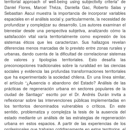
territorial approach of well-being using subjectivity criteria” de
Daniel Flores, Marcel Théza, Daniella Gac, Roberto Salas y
Sebastian Ascui muestra la importancia de incorporar variables
espaciales en el análisis social y, particularmente, la necesidad de
profundizar y complejizar su desarrollo. Los autores examinan el
bienestar desde una perspectiva subjetiva, analizando cómo la
satisfacción vital varía territorialmente como expresión de los
sistemas éticos que les caracterizan. Sus hallazgos revelan
diferencias menos marcadas de lo previsto entre zonas rurales y
urbanas, dando cuenta de la dificultad de correlacionar sistemas
de valores y tipologías territoriales. Esto desafía las
preconcepciones tradicionales sobre la ruralidad en las ciencias
sociales y evidencia las profundas transformaciones territoriales
que ha experimentado la sociedad chilena. En una línea similar,
el artículo “¿Ausencia o abandono del Estado? Análisis de las
prácticas de regeneración urbana en sectores populares de la
ciudad de Santiago” escrito por el Dr. Andrés Durán invita a
reflexionar sobre las intervenciones públicas implementadas en
los territorios denominados vulnerables o críticos. En este
sentido, problematiza y complejiza la tesis de la ausencia del
estado mediante un análisis de las estrategias de regeneración
urbana en estos espacios. A partir de las experiencias de los
profesionales que trabajan cotidianamente en estos territorios, el