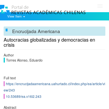
Toggl
navig
View Item
Encrucijada Americana
Autocracias globalizadas y democracias en
crisis
Author
Torres Alonso, Eduardo
Full text
https://encrucijadaamericana.uahurtado.cl/index.php/ea/article/vi
ew/243
10.53689/ea.v16i2.243
Abstract