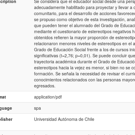
cription
Se considera que el educador social desde una perspec
adecuadamente habilitado para proyectar y llevar a 
comunitario, para el desarrollo de acciones favorece
se propuso como objetivo de esta investigación, anali
que pueden tener el alumnado del Grado de Educaci
mediante el cuestionario de estereotipos negativos h
obtenidos refieren la mayor proporción de estereotip
relacionaron menores niveles de estereotipos en el 
Grado de Educación Social frente a los de cursos ini
significativas (t=2,76; p=0,01). Se puede concluir 
trayectoria académica durante el Grado de Educación
estereotipos hacia la vejez es menor, si bien no se co
formación. Se señala la necesidad de revisar el curr
conocimientos relacionados con las personas mayores
egresados.
mat
application/pdf
nguage
spa
lisher
Universidad Autónoma de Chile