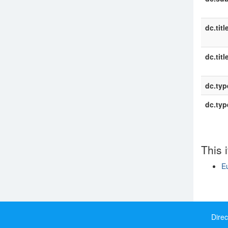
dc.titl
dc.titl
dc.typ
dc.typ
This 
E
Show si
Direc