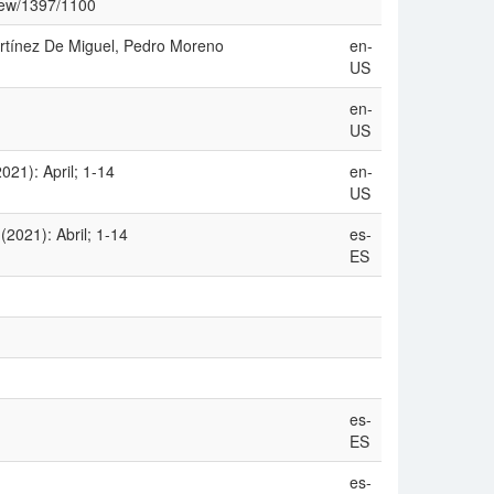
view/1397/1100
artínez De Miguel, Pedro Moreno
en-
US
en-
US
021): April; 1-14
en-
US
2021): Abril; 1-14
es-
ES
es-
ES
es-