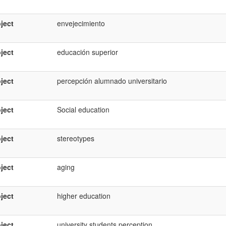
ject
envejecimiento
ject
educación superior
ject
percepción alumnado universitario
ject
Social education
ject
stereotypes
ject
aging
ject
higher education
ject
university students perception