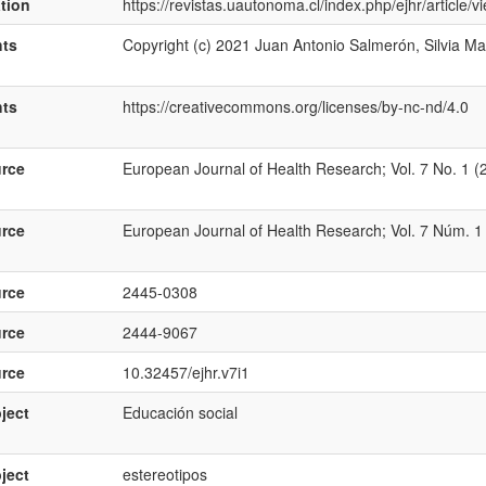
ation
https://revistas.uautonoma.cl/index.php/ejhr/article/
hts
Copyright (c) 2021 Juan Antonio Salmerón, Silvia M
hts
https://creativecommons.org/licenses/by-nc-nd/4.0
rce
European Journal of Health Research; Vol. 7 No. 1 (2
rce
European Journal of Health Research; Vol. 7 Núm. 1 (
rce
2445-0308
rce
2444-9067
rce
10.32457/ejhr.v7i1
ject
Educación social
ject
estereotipos