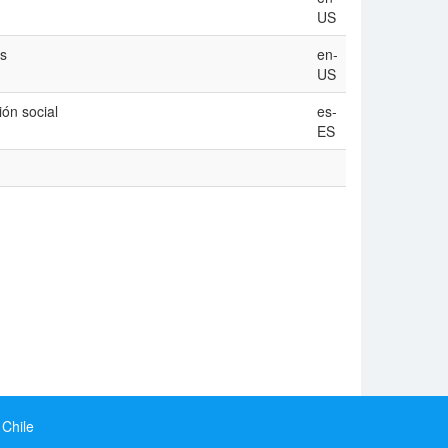
US
ts
en-
US
ón social
es-
ES
 Chile