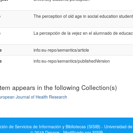
e
The perception of old age in social education studen
e
La percepción de la vejez en el alumnado de educaci
e
info:eu-repo/semantics/article
e
info:eu-repo/semantics/publishedVersion
item appears in the following Collection(s)
uropean Journal of Health Research
mple item record
ción de Servicios de Información y Bibliotecas (SISIB) - Universidad de
© 2019 Dspace - Modificado por SISIB