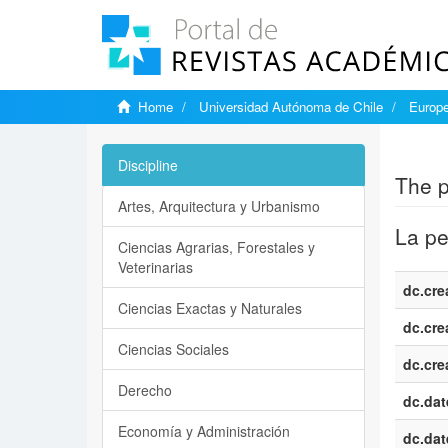
Home
Universidad Autónoma de Chile
Europe
Show si
Discipline
The p
Artes, Arquitectura y Urbanismo
La pe
Ciencias Agrarias, Forestales y
Veterinarias
dc.cre
Ciencias Exactas y Naturales
dc.cre
Ciencias Sociales
dc.cre
Derecho
dc.dat
Economía y Administración
dc.dat