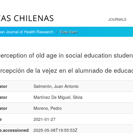
JOURNALS
an Journal of Health Research
View Item
mple item record
erception of old age in social education studen
rcepción de la vejez en el alumnado de educac
ator
Salmerón, Juan Antonio
ator
Martínez De Miguel, Silvia
ator
Moreno, Pedro
e
2021-01-27
e.accessioned
2025-05-08T19:55:53Z