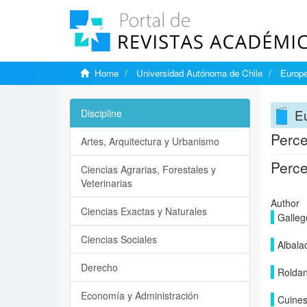
Home
Universidad Autónoma de Chile
Europe
Eu
Discipline
Perce
Artes, Arquitectura y Urbanismo
Perce
Ciencias Agrarias, Forestales y
Veterinarias
Author
Ciencias Exactas y Naturales
Galleg
Ciencias Sociales
Albala
Derecho
Roldan
Economía y Administración
Cuines