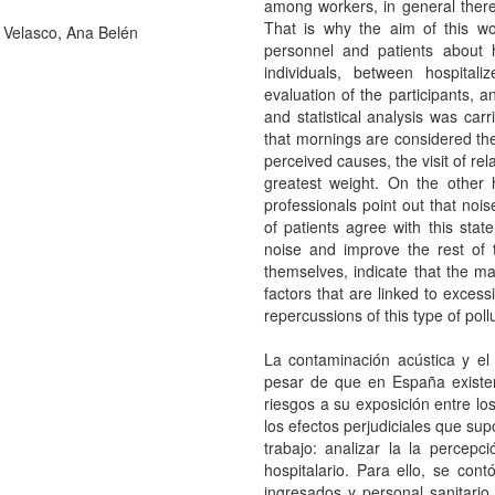
among workers, in general there 
That is why the aim of this wo
 Velasco, Ana Belén
personnel and patients about 
individuals, between hospital
evaluation of the participants, 
and statistical analysis was car
that mornings are considered the
perceived causes, the visit of rel
greatest weight. On the other h
professionals point out that noi
of patients agree with this stat
noise and improve the rest of t
themselves, indicate that the maj
factors that are linked to exces
repercussions of this type of poll
La contaminación acústica y el 
pesar de que en España existen 
riesgos a su exposición entre lo
los efectos perjudiciales que sup
trabajo: analizar la la percepc
hospitalario. Para ello, se con
ingresados y personal sanitario 