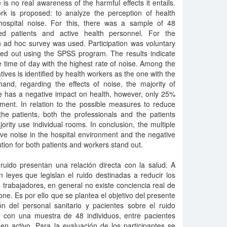
is no real awareness of the harmful effects it entails.
rk is proposed: to analyze the perception of health
hospital noise. For this, there was a sample of 48
ized patients and active health personnel. For the
an ad hoc survey was used. Participation was voluntary
ried out using the SPSS program. The results indicate
 time of day with the highest rate of noise. Among the
atives is identified by health workers as the one with the
and, regarding the effects of noise, the majority of
se has a negative impact on health, however, only 25%
ement. In relation to the possible measures to reduce
he patients, both the professionals and the patients
ority use individual rooms. In conclusion, the multiple
sive noise in the hospital environment and the negative
ution for both patients and workers stand out.
ruido presentan una relación directa con la salud. A
leyes que legislan el ruido destinadas a reducir los
s trabajadores, en general no existe conciencia real de
one. Es por ello que se plantea el objetivo del presente
ión del personal sanitario y pacientes sobre el ruido
tó con una muestra de 48 individuos, entre pacientes
en activo. Para la evaluación de los participantes se