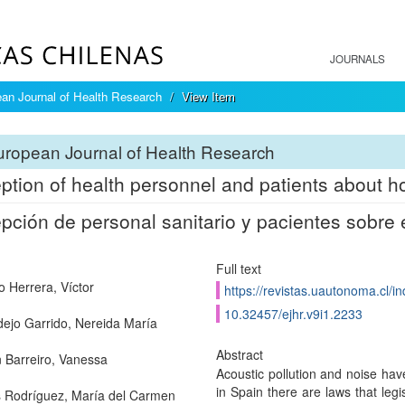
JOURNALS
an Journal of Health Research
View Item
ropean Journal of Health Research
ption of health personnel and patients about ho
pción de personal sanitario y pacientes sobre e
Full text
o Herrera, Víctor
https://revistas.uautonoma.cl/in
10.32457/ejhr.v9i1.2233
dejo Garrido, Nereida María
Abstract
 Barreiro, Vanessa
Acoustic pollution and noise have
in Spain there are laws that legi
 Rodríguez, María del Carmen