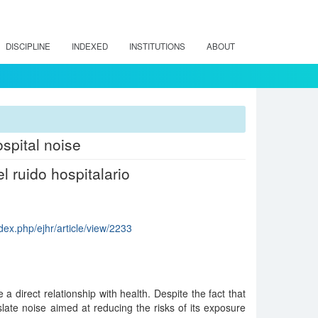
DISCIPLINE
INDEXED
INSTITUTIONS
ABOUT
spital noise
l ruido hospitalario
dex.php/ejhr/article/view/2233
 a direct relationship with health. Despite the fact that
slate noise aimed at reducing the risks of its exposure