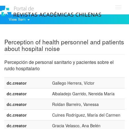
Toggl
navig
View Item
Show simple item record
Perception of health personnel and patients
about hospital noise
Percepción de personal sanitario y pacientes sobre el
ruido hospitalario
dc.creator
Gallego Herrera, Víctor
dc.creator
Albaladejo Garrido, Nereida María
dc.creator
Roldan Barreiro, Vanessa
dc.creator
Cuines Rodríguez, María del Carmen
dc.creator
Gracia Velasco, Ana Belén