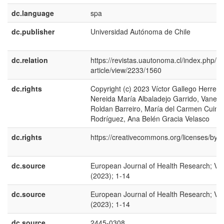
dc.language
spa
dc.publisher
Universidad Autónoma de Chile
dc.relation
https://revistas.uautonoma.cl/index.php/ej
article/view/2233/1560
dc.rights
Copyright (c) 2023 Víctor Gallego Herrera
Nereida María Albaladejo Garrido, Vanes
Roldan Barreiro, María del Carmen Cuine
Rodríguez, Ana Belén Gracia Velasco
dc.rights
https://creativecommons.org/licenses/by/4
dc.source
European Journal of Health Research; Vol
(2023); 1-14
dc.source
European Journal of Health Research; Vol
(2023); 1-14
dc.source
2445-0308