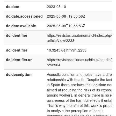
dc.date
2023-08-10
dc.date.accessioned
2025-05-08T19:55:56Z
dc.date.available
2025-05-08T19:55:56Z
dc.identifier
https://revistas.uautonoma.cl/index.php/ej
article/view/2233
dc.identifier
10.32457/ejhr.v9i1.2233
dc.identifier.uri
https://revistaschilenas.uchile.cl/handle/2
/252904
dc.description
Acoustic pollution and noise have a direct
relationship with health. Despite the fact t
in Spain there are laws that legislate noise
aimed at reducing the risks of its exposur
among workers, in general there is no rea
awareness of the harmful effects it entails.
That is why the aim of this work is propos
to analyze the perception of health
personnel and patients about hospital noi