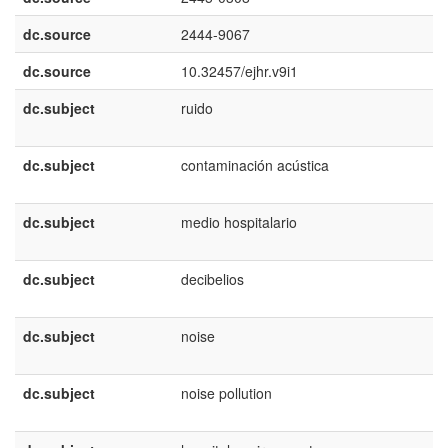
dc.source
2444-9067
dc.source
10.32457/ejhr.v9i1
dc.subject
ruido
dc.subject
contaminación acústica
dc.subject
medio hospitalario
dc.subject
decibelios
dc.subject
noise
dc.subject
noise pollution