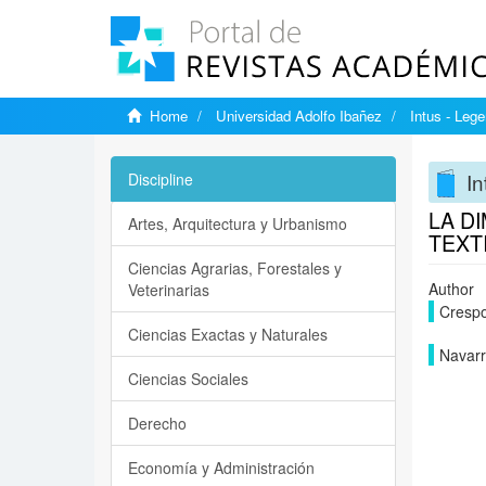
Home
Universidad Adolfo Ibañez
Intus - Lege
In
Discipline
LA D
Artes, Arquitectura y Urbanismo
TEXT
Ciencias Agrarias, Forestales y
Author
Veterinarias
Crespo
Ciencias Exactas y Naturales
Navarr
Ciencias Sociales
Derecho
Economía y Administración