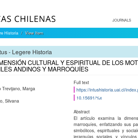
JOURNALS
re Historia
View Item
tus - Legere Historia
IMENSIÓN CULTURAL Y ESPIRITUAL DE LOS MO
ILES ANDINOS Y MARROQUÍES
Full text
 Trevijano, Marga
https://intushistoria.uai.cl/index
10.15691/%x
o, Silvana
Abstract
El artículo examina la dimensi
marroquíes, enfatizando sus pa
simbólicos, espirituales y soci
jerarquías sociales y víncul