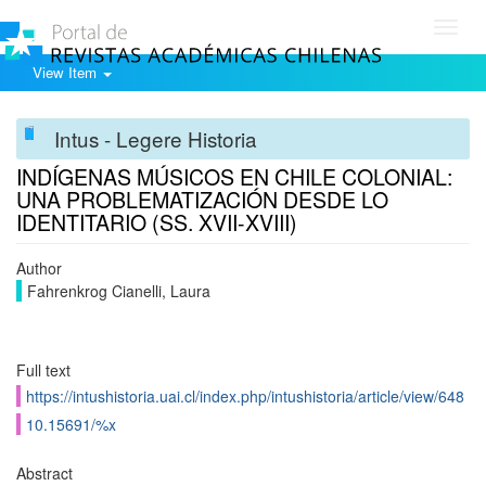
Toggl
navig
View Item
Intus - Legere Historia
INDÍGENAS MÚSICOS EN CHILE COLONIAL:
UNA PROBLEMATIZACIÓN DESDE LO
IDENTITARIO (SS. XVII-XVIII)
Author
Fahrenkrog Cianelli, Laura
Full text
https://intushistoria.uai.cl/index.php/intushistoria/article/view/648
10.15691/%x
Abstract