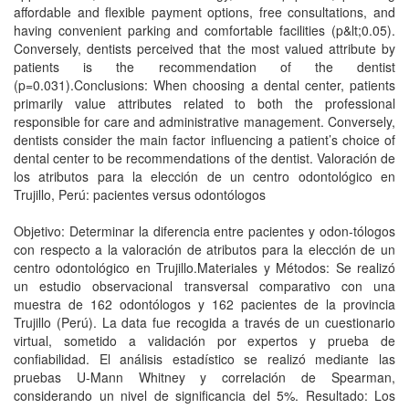
affordable and flexible payment options, free consultations, and
having convenient parking and comfortable facilities (p&lt;0.05).
Conversely, dentists perceived that the most valued attribute by
patients is the recommendation of the dentist
(p=0.031).Conclusions: When choosing a dental center, patients
primarily value attributes related to both the professional
responsible for care and administrative management. Conversely,
dentists consider the main factor influencing a patient’s choice of
dental center to be recommendations of the dentist. Valoración de
los atributos para la elección de un centro odontológico en
Trujillo, Perú: pacientes versus odontólogos
Objetivo: Determinar la diferencia entre pacientes y odon-tólogos
con respecto a la valoración de atributos para la elección de un
centro odontológico en Trujillo.Materiales y Métodos: Se realizó
un estudio observacional transversal comparativo con una
muestra de 162 odontólogos y 162 pacientes de la provincia
Trujillo (Perú). La data fue recogida a través de un cuestionario
virtual, sometido a validación por expertos y prueba de
confiabilidad. El análisis estadístico se realizó mediante las
pruebas U-Mann Whitney y correlación de Spearman,
considerando un nivel de significancia del 5%. Resultado: Los