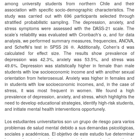
among university students from northern Chile and their
association with specific socio-demographic characteristics. The
study was carried out with 696 participants selected through
stratified probabilistic sampling. The depression, anxiety, and
stress symptoms were assessed with the DASS-21 scale. The
scale’s reliability was evaluated with Cronbach's α, and for data
analysis, we performed summary measures, frequencies, ANOVA,
and Scheffé's test in SPSS 26 ®. Additionally, Cohen's d was
calculated for effect size. The results show prevalence of
depression was 42.3%, anxiety was 53.5%, and stress was
49.6%. Depression was statistically higher in female than male
students with low socioeconomic income and with another sexual
orientation from heterosexual. Anxiety was higher in females and
in students with low socioeconomic incomes, and, in the case of
stress, it was most frequent in women. We found a high
prevalence of depression, anxiety, and stress, which highlights the
need to develop educational strategies, identify high-risk students,
and initiate mental health interventions opportunely.
Los estudiantes universitarios son un grupo de riesgo para varios
problemas de salud mental debido a sus demandas psicológicas,
sociales y académicas. El objetivo de este estudio fue determinar