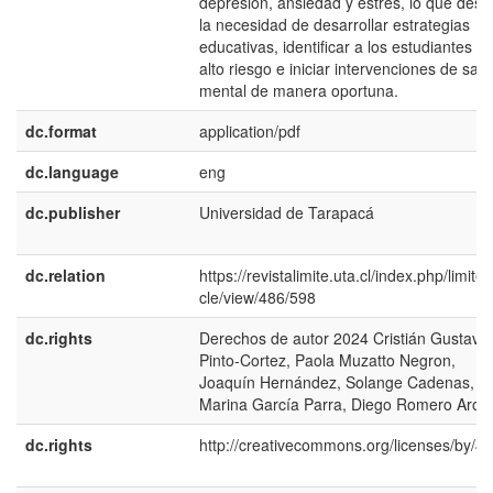
depresión, ansiedad y estrés, lo que dest
la necesidad de desarrollar estrategias
educativas, identificar a los estudiantes d
alto riesgo e iniciar intervenciones de salu
mental de manera oportuna.
dc.format
application/pdf
dc.language
eng
dc.publisher
Universidad de Tarapacá
dc.relation
https://revistalimite.uta.cl/index.php/limite/a
cle/view/486/598
dc.rights
Derechos de autor 2024 Cristián Gustavo
Pinto-Cortez, Paola Muzatto Negron,
Joaquín Hernández, Solange Cadenas,
Marina García Parra, Diego Romero Aros
dc.rights
http://creativecommons.org/licenses/by/4.