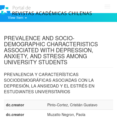
Toggl
navig
View Item
Show simple item record
PREVALENCE AND SOCIO-
DEMOGRAPHIC CHARACTERISTICS
ASSOCIATED WITH DEPRESSION,
ANXIETY, AND STRESS AMONG
UNIVERSITY STUDENTS
PREVALENCIA Y CARACTERÍSTICAS
SOCIODEMOGRÁFICAS ASOCIADAS CON LA
DEPRESIÓN, LA ANSIEDAD Y EL ESTRÉS EN
ESTUDIANTES UNIVERSITARIOS
dc.creator
Pinto-Cortez, Cristián Gustavo
dc.creator
Muzatto Negron, Paola