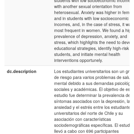
students with low socioeconomic income 
with another sexual orientation from
heterosexual. Anxiety was higher in femal
and in students with low socioeconomic
incomes, and, in the case of stress, it was
most frequent in women. We found a high
prevalence of depression, anxiety, and
stress, which highlights the need to devel
educational strategies, identify high-risk
students, and initiate mental health
interventions opportunely.
dc.description
Los estudiantes universitarios son un gru
de riesgo para varios problemas de salud
mental debido a sus demandas psicológic
sociales y académicas. El objetivo de este
estudio fue determinar la prevalencia de
síntomas asociados con la depresión, la
ansiedad y el estrés entre los estudiantes
universitarios del norte de Chile y su
asociación con características
sociodemográficas específicas. El estudio
llevó a cabo con 696 participantes