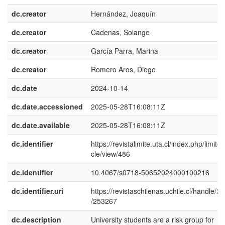
dc.creator
Hernández, Joaquín
dc.creator
Cadenas, Solange
dc.creator
García Parra, Marina
dc.creator
Romero Aros, Diego
dc.date
2024-10-14
dc.date.accessioned
2025-05-28T16:08:11Z
dc.date.available
2025-05-28T16:08:11Z
dc.identifier
https://revistalimite.uta.cl/index.php/limite/a
cle/view/486
dc.identifier
10.4067/s0718-50652024000100216
dc.identifier.uri
https://revistaschilenas.uchile.cl/handle/2
/253267
dc.description
University students are a risk group for