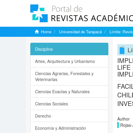
Home
Universidad de Tarapacá
Límite: Revist
Lí
Discipline
IMPL
Artes, Arquitectura y Urbanismo
LIFE
IMPL
Ciencias Agrarias, Forestales y
Veterinarias
FACI
Ciencias Exactas y Naturales
CHIL
INVE
Ciencias Sociales
Derecho
Author
Rojas-
Economía y Administración