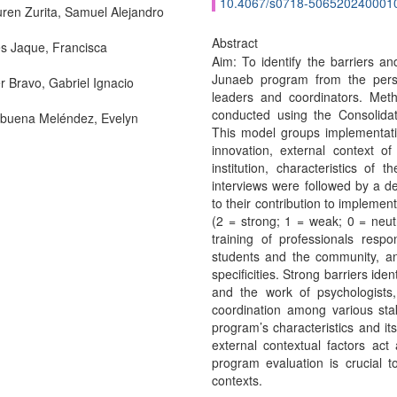
10.4067/s0718-506520240001
ren Zurita, Samuel Alejandro
Abstract
s Jaque, Francisca
Aim: To identify the barriers an
Junaeb program from the perspec
r Bravo, Gabriel Ignacio
leaders and coordinators. Met
conducted using the Consolid
buena Meléndez, Evelyn
This model groups implementation
innovation, external context of 
institution, characteristics of
interviews were followed by a de
to their contribution to implementa
(2 = strong; 1 = weak; 0 = neutra
training of professionals respo
students and the community, an
specificities. Strong barriers ide
and the work of psychologists,
coordination among various sta
program’s characteristics and its
external contextual factors act 
program evaluation is crucial to
contexts.