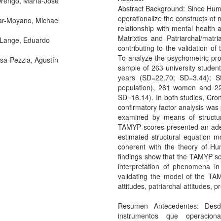
rengo, María-José
Abstract Background: Since Humb
operationalize the constructs of 
r-Moyano, Michael
relationship with mental health
Matrixtics and Patriarchal/matr
Lange, Eduardo
contributing to the validation o
To analyze the psychometric pro
sa-Pezzia, Agustín
sample of 263 university stud
years (SD=22.70; SD=3.44); S
population), 281 women and 2
SD=16.14). In both studies, Cro
confirmatory factor analysis was 
examined by means of structura
TAMYP scores presented an adequ
estimated structural equation 
coherent with the theory of Hu
findings show that the TAMYP sco
interpretation of phenomena in
validating the model of the TAM
attitudes, patriarchal attitudes, p
Resumen Antecedentes: Desd
instrumentos que operaciona