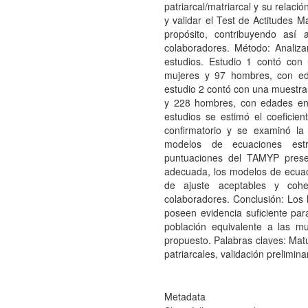
patriarcal/matriarcal y su relaci
y validar el Test de Actitudes M
propósito, contribuyendo así
colaboradores. Método: Analiz
estudios. Estudio 1 contó con 
mujeres y 97 hombres, con ed
estudio 2 contó con una muestra 
y 228 hombres, con edades en
estudios se estimó el coeficie
confirmatorio y se examinó la 
modelos de ecuaciones estr
puntuaciones del TAMYP present
adecuada, los modelos de ecuac
de ajuste aceptables y coh
colaboradores. Conclusión: Los
poseen evidencia suficiente pa
población equivalente a las mu
propuesto. Palabras claves: Matur
patriarcales, validación prelimina
Metadata