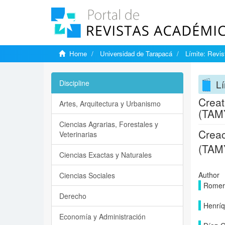
Home
Universidad de Tarapacá
Límite: Revist
Lí
Discipline
Creat
Artes, Arquitectura y Urbanismo
(TAMY
Ciencias Agrarias, Forestales y
Creac
Veterinarias
(TAMY
Ciencias Exactas y Naturales
Author
Ciencias Sociales
Romer
Derecho
Henríq
Economía y Administración