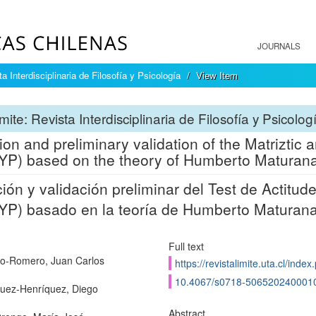
JOURNALS
a Interdisciplinaria de Filosofía y Psicología
View Item
mite: Revista Interdisciplinaria de Filosofía y Psicolog
ion and preliminary validation of the Matriztic a
P) based on the theory of Humberto Maturana
ión y validación preliminar del Test de Actitude
P) basado en la teoría de Humberto Maturana 
Full text
o-Romero, Juan Carlos
https://revistalimite.uta.cl/index
10.4067/s0718-506520240001
uez-Henríquez, Diego
Abstract