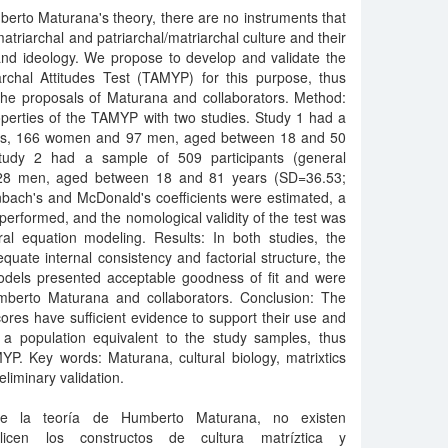
erto Maturana's theory, there are no instruments that
matriarchal and patriarchal/matriarchal culture and their
 and ideology. We propose to develop and validate the
iarchal Attitudes Test (TAMYP) for this purpose, thus
f the proposals of Maturana and collaborators. Method:
perties of the TAMYP with two studies. Study 1 had a
ents, 166 women and 97 men, aged between 18 and 50
tudy 2 had a sample of 509 participants (general
28 men, aged between 18 and 81 years (SD=36.53;
nbach's and McDonald's coefficients were estimated, a
performed, and the nomological validity of the test was
l equation modeling. Results: In both studies, the
ate internal consistency and factorial structure, the
models presented acceptable goodness of fit and were
mberto Maturana and collaborators. Conclusion: The
res have sufficient evidence to support their use and
 a population equivalent to the study samples, thus
YP. Key words: Maturana, cultural biology, matrixtics
reliminary validation.
e la teoría de Humberto Maturana, no existen
licen los constructos de cultura matríztica y