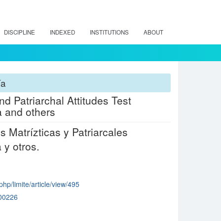
DISCIPLINE
INDEXED
INSTITUTIONS
ABOUT
ía
nd Patriarchal Attitudes Test
 and others
s Matrízticas y Patriarcales
y otros.
.php/limite/article/view/495
00226