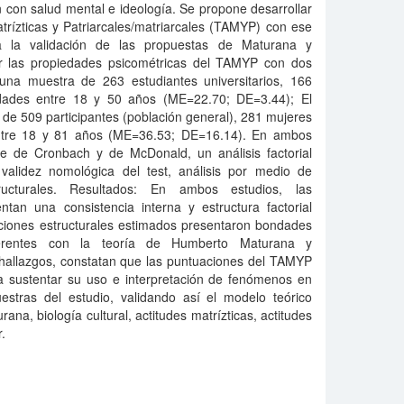
ón con salud mental e ideología. Se propone desarrollar
atrízticas y Patriarcales/matriarcales (TAMYP) con ese
 a la validación de las propuestas de Maturana y
ar las propiedades psicométricas del TAMYP con dos
una muestra de 263 estudiantes universitarios, 166
ades entre 18 y 50 años (ME=22.70; DE=3.44); El
de 509 participantes (población general), 281 mujeres
tre 18 y 81 años (ME=36.53; DE=16.14). En ambos
nte de Cronbach y de McDonald, un análisis factorial
validez nomológica del test, análisis por medio de
ucturales. Resultados: En ambos estudios, las
an una consistencia interna y estructura factorial
iones estructurales estimados presentaron bondades
erentes con la teoría de Humberto Maturana y
 hallazgos, constatan que las puntuaciones del TAMYP
ra sustentar su uso e interpretación de fenómenos en
estras del estudio, validando así el modelo teórico
ana, biología cultural, actitudes matrízticas, actitudes
r.