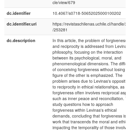
cle/view/679
dc.identifier
10.4067/s0718-50652025000100202
dc.identifier.uri
https://revistaschilenas.uchile.cl/handle/2
/253281
dc.description
In this article, the problem of forgiveness
and reciprocity is addressed from Levinas
philosophy, focusing on the interaction
between its psychological, moral, and
phenomenological dimensions. The difficul
of conceiving forgiveness without losing t
figure of the other is emphasized. The
problem arises due to Levinas's oppositio
to reciprocity in ethical relationships, as
forgiveness often involves reciprocal aspe
such as inner peace and reconciliation. Th
study questions how to approach
forgiveness within Levinas's ethical
demands, concluding that forgiveness is a
work that transcends the moral and ethical
impacting the temporality of those involve