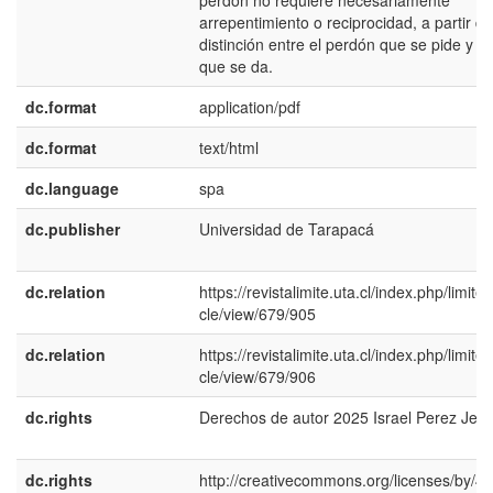
perdón no requiere necesariamente
arrepentimiento o reciprocidad, a partir de
distinción entre el perdón que se pide y el
que se da.
dc.format
application/pdf
dc.format
text/html
dc.language
spa
dc.publisher
Universidad de Tarapacá
dc.relation
https://revistalimite.uta.cl/index.php/limite/a
cle/view/679/905
dc.relation
https://revistalimite.uta.cl/index.php/limite/a
cle/view/679/906
dc.rights
Derechos de autor 2025 Israel Perez Jere
dc.rights
http://creativecommons.org/licenses/by/4.