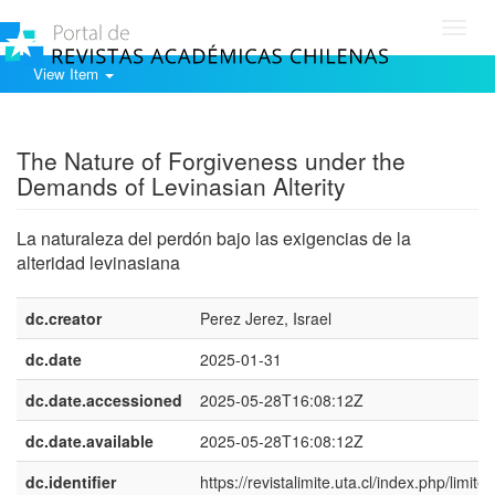
Toggl
navig
View Item
Show simple item record
The Nature of Forgiveness under the
Demands of Levinasian Alterity
La naturaleza del perdón bajo las exigencias de la
alteridad levinasiana
dc.creator
Perez Jerez, Israel
dc.date
2025-01-31
dc.date.accessioned
2025-05-28T16:08:12Z
dc.date.available
2025-05-28T16:08:12Z
dc.identifier
https://revistalimite.uta.cl/index.php/limite/a