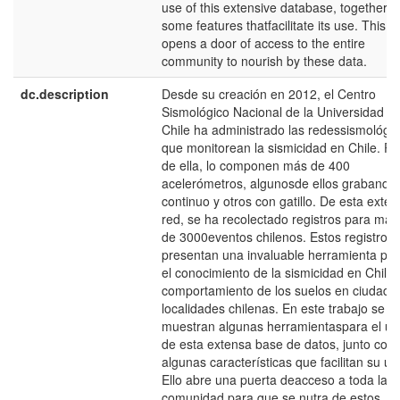
use of this extensive database, together w
some features thatfacilitate its use. This
opens a door of access to the entire
community to nourish by these data.
dc.description
Desde su creación en 2012, el Centro
Sismológico Nacional de la Universidad d
Chile ha administrado las redessismológi
que monitorean la sismicidad en Chile. Pa
de ella, lo componen más de 400
acelerómetros, algunosde ellos grabando
continuo y otros con gatillo. De esta exte
red, se ha recolectado registros para más
de 3000eventos chilenos. Estos registros
presentan una invaluable herramienta pa
el conocimiento de la sismicidad en Chiley
comportamiento de los suelos en ciudade
localidades chilenas. En este trabajo se
muestran algunas herramientaspara el us
de esta extensa base de datos, junto con
algunas características que facilitan su us
Ello abre una puerta deacceso a toda la
comunidad para que se nutra de estos