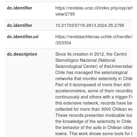
dc.identifier
https://revistas.ucsc.cl/index.php/oyp/articl
view/2795
dc.identifier
10.21703/0718-2813.2024.35.2795
dc.identifier.uri
https://revistaschilenas.uchile.cl/handle/2
/253354
dc.description
Since its creation in 2012, the Centro
Sismológico Nacional (National
Seismological Center) of theUniversidad 
Chile has managed the seismological
networks that monitor seismicity in Chile.
Part of it iscomposed of more than 400
accelerometers, some of them recording
continuously and others with a trigger.Fr
this extensive network, records have been
collected for more than 3000 Chilean even
These records presentan invaluable tool f
the knowledge of the seismicity in Chile a
the behavior of the soils in Chilean citiesa
towns. This work shows some tools for th