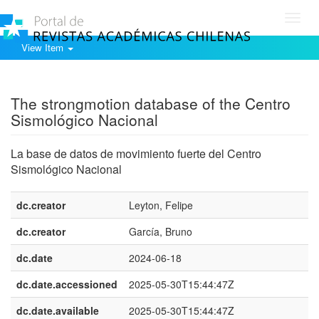
Toggl
navig
View Item
Show simple item record
The strongmotion database of the Centro
Sismológico Nacional
La base de datos de movimiento fuerte del Centro
Sismológico Nacional
dc.creator
Leyton, Felipe
dc.creator
García, Bruno
dc.date
2024-06-18
dc.date.accessioned
2025-05-30T15:44:47Z
dc.date.available
2025-05-30T15:44:47Z