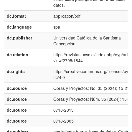
datos.
dc.format
application/pdf
dc.language
spa
dc.publisher
Universidad Católica de la Santísma
Concepción
dc.relation
https://revistas.ucsc.cl/index.php/oyp/articl
view/2795/1844
dc.rights
https://creativecommons.org/licenses/by-
nc/4.0
dc.source
Obras y Proyectos; No. 35 (2024); 15-21
dc.source
Obras y Proyectos; Núm. 35 (2024); 15-2
dc.source
0718-2813
dc.source
0718-2805
dc.subject
movimiento fuerte, base de datos, Centro