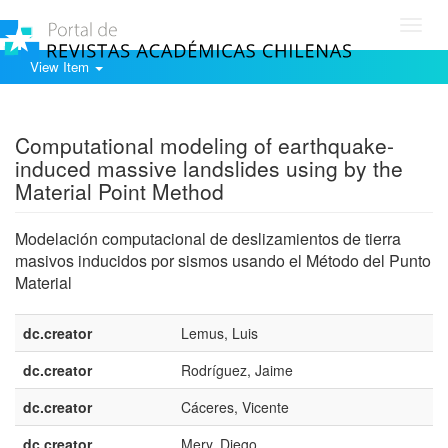
Toggl
navig
View Item
Show simple item record
Computational modeling of earthquake-
induced massive landslides using by the
Material Point Method
Modelación computacional de deslizamientos de tierra
masivos inducidos por sismos usando el Método del Punto
Material
dc.creator
Lemus, Luis
dc.creator
Rodríguez, Jaime
dc.creator
Cáceres, Vicente
dc.creator
Mery, Diego