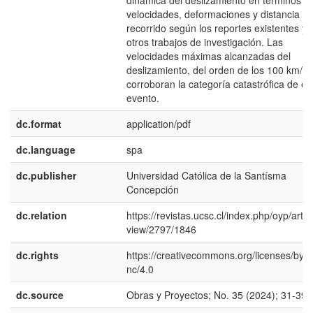
dinámica del deslizamiento en términos d
velocidades, deformaciones y distancia d
recorrido según los reportes existentes y
otros trabajos de investigación. Las
velocidades máximas alcanzadas del
deslizamiento, del orden de los 100 km/h,
corroboran la categoría catastrófica de es
evento.
dc.format
application/pdf
dc.language
spa
dc.publisher
Universidad Católica de la Santísma
Concepción
dc.relation
https://revistas.ucsc.cl/index.php/oyp/articl
view/2797/1846
dc.rights
https://creativecommons.org/licenses/by-
nc/4.0
dc.source
Obras y Proyectos; No. 35 (2024); 31-39