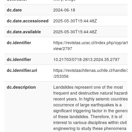
dc.date
2024-06-18
dc.date.accessioned
2025-05-30T15:44:48Z
dc.date.available
2025-05-30T15:44:48Z
dc.identifier
https://revistas.ucsc.cl/index.php/oyp/articl
view/2797
dc.identifier
10.21703/0718-2813.2024.35.2797
dc.identifier.uri
https://revistaschilenas.uchile.cl/handle/2
/253356
dc.description
Landslides represent one of the most
frequent and destructive natural hazards i
recent years. In highly seismic countries, 
occurrence of large earthquakes is a
significant triggering factor in the generati
of these landslides. Therefore, it is of
interest to various disciplines within civil
engineering to study these phenomena