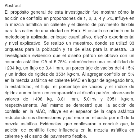
Abstract
El propósito general de esta investigación fue mostrar cómo la
adición de confitillo en proporciones de 1, 2, 3, 4 y 5%, influye en
la mezcla asfáltica en caliente y el diseño de pavimento flexible
para las calles de una ciudad en Perú. El estudio se orientó en la
metodología aplicada, enfoque cuantitativo, diseño experimental
y nivel explicativo. Se realizó un muestreo, donde se utilizó 33
briquetas para la población y 18 de ellas para la muestra. La
investigación evidenció que el diseño patrón se obtuvo con un
cemento asfáltico CA al 5.75%, obteniéndose una estabilidad de
1204 kg, un flujo de 3.41 mm, un porcentaje de vacíos del 4.15%
y un índice de rigidez de 3534 kg/cm. Al agregar confitillo en 5%
en la mezcla asfáltica en caliente MAC en lugar de agregado fino,
la estabilidad, el flujo, el porcentaje de vacíos y el índice de
rigidez aumentaron en comparación al diseño patrón, alcanzando
valores de 1498 kg, 3.81 mm, 5.01% y 3951 kg/cm,
respectivamente. Así mismo se demostró que, la adición de
confitillo en la MAC, influye en el espesor de la capa asfáltica
reduciendo sus dimensiones y por ende en el costo por m3 de la
mezcla asfáltica. Evidencias, que conllevaron a concluir que, la
adición de confitillo tiene influencia en la mezcla asfáltica en
caliente y el diseño del pavimento flexible.