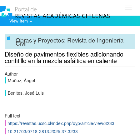
Toggl
navig
View Item
Obras y Proyectos: Revista de Ingeniería
Civil
Diseño de pavimentos flexibles adicionando
confitillo en la mezcla asfáltica en caliente
Author
Muñoz, Ángel
Benites, José Luis
Full text
https://revistas.ucsc.cl/index.php/oyp/article/view/3233
10.21703/0718-2813.2025.37.3233