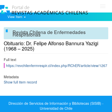
Toggl
navig
View Item
Revista Chilena de Enfermedades
Respiratorias
Obituario: Dr. Felipe Alfonso Bannura Yazigi
(1968 – 2025)
Full text
https://revchilenfermrespir.cl/index.php/RChER/article/view/1267
Metadata
Show full item record
Dirección de Servicios de Información y Bibliotecas (SISIB) -
Universidad de Chile