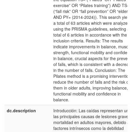
exercise” OR “Pilates training”) AND TS=
(“fall risk” OR “fall prevention” OR “elderly
AND PY= (2014-2024)). This search yield
a total of 63 articles which were analyzed
using the PRISMA guidelines, selecting a
total of 6 articles in accordance with the
inclusion criteria. Results: The results
indicate improvements in balance, muscle
strength, functional mobility and confiden
in balance, crucial aspects for the prevent
of falls, which is consistent with a decreas
in the number of falls. Conclusion: The
Pilates method is a promising intervention
reduce the number of falls and the risk of
them in older adults, improving balance,
functional mobility and confidence in
balance.
dc.description
Introducción: Las caídas representan una
las principales causas de lesiones graves 
mortalidad en adultos mayores, debido a
factores intrínsecos como la debilidad