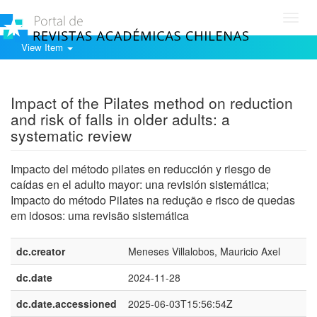
Toggl
navig
View Item
Show simple item record
Impact of the Pilates method on reduction
and risk of falls in older adults: a
systematic review
Impacto del método pilates en reducción y riesgo de
caídas en el adulto mayor: una revisión sistemática;
Impacto do método Pilates na redução e risco de quedas
em idosos: uma revisão sistemática
dc.creator
Meneses Villalobos, Mauricio Axel
dc.date
2024-11-28
dc.date.accessioned
2025-06-03T15:56:54Z