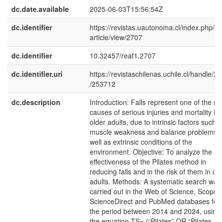
dc.date.available
2025-06-03T15:56:54Z
dc.identifier
https://revistas.uautonoma.cl/index.php/re
article/view/2707
dc.identifier
10.32457/reaf1.2707
dc.identifier.uri
https://revistaschilenas.uchile.cl/handle/2
/253712
dc.description
Introduction: Falls represent one of the m
causes of serious injuries and mortality in
older adults, due to intrinsic factors such 
muscle weakness and balance problems, 
well as extrinsic conditions of the
environment. Objective: To analyze the
effectiveness of the Pilates method in
reducing falls and in the risk of them in ol
adults. Methods: A systematic search was
carried out in the Web of Science, Scopus
ScienceDirect and PubMed databases for
the period between 2014 and 2024, using
the equation TS= (“Pilates” OR “Pilates