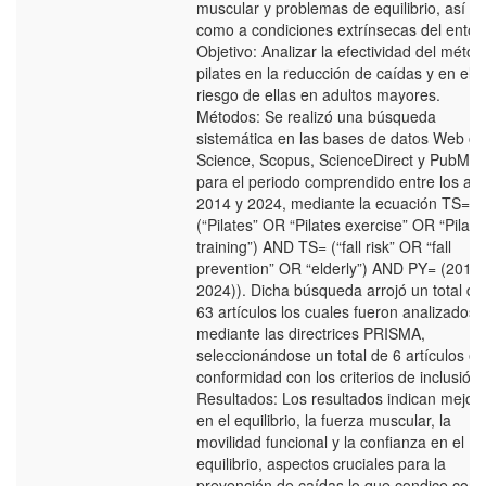
muscular y problemas de equilibrio, así
como a condiciones extrínsecas del entor
Objetivo: Analizar la efectividad del métod
pilates en la reducción de caídas y en el
riesgo de ellas en adultos mayores.
Métodos: Se realizó una búsqueda
sistemática en las bases de datos Web of
Science, Scopus, ScienceDirect y PubMe
para el periodo comprendido entre los añ
2014 y 2024, mediante la ecuación TS=
(“Pilates” OR “Pilates exercise” OR “Pilate
training”) AND TS= (“fall risk” OR “fall
prevention” OR “elderly”) AND PY= (2014-
2024)). Dicha búsqueda arrojó un total de
63 artículos los cuales fueron analizados
mediante las directrices PRISMA,
seleccionándose un total de 6 artículos en
conformidad con los criterios de inclusión.
Resultados: Los resultados indican mejor
en el equilibrio, la fuerza muscular, la
movilidad funcional y la confianza en el
equilibrio, aspectos cruciales para la
prevención de caídas lo que condice con