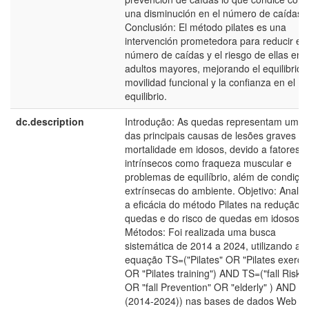
una disminución en el número de caídas.
Conclusión: El método pilates es una
intervención prometedora para reducir el
número de caídas y el riesgo de ellas en
adultos mayores, mejorando el equilibrio, 
movilidad funcional y la confianza en el
equilibrio.
dc.description
Introdução: As quedas representam uma
das principais causas de lesões graves e
mortalidade em idosos, devido a fatores
intrínsecos como fraqueza muscular e
problemas de equilíbrio, além de condiçõ
extrínsecas do ambiente. Objetivo: Analis
a eficácia do método Pilates na redução 
quedas e do risco de quedas em idosos.
Métodos: Foi realizada uma busca
sistemática de 2014 a 2024, utilizando a
equação TS=("Pilates" OR "Pilates exercit
OR "Pilates training") AND TS=("fall Risk"
OR "fall Prevention" OR "elderly" ) AND P
(2014-2024)) nas bases de dados Web of