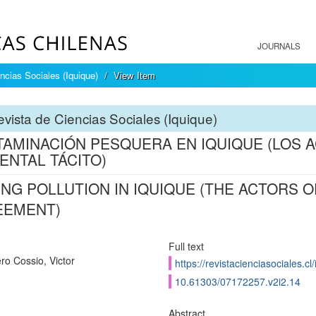
JOURNALS
ncias Sociales (Iquique)
View Item
vista de Ciencias Sociales (Iquique)
AMINACIÓN PESQUERA EN IQUIQUE (LOS 
ENTAL TÁCITO)
ING POLLUTION IN IQUIQUE (THE ACTORS 
EEMENT)
Full text
ro Cossio, Victor
https://revistacienciasociales.cl
10.61303/07172257.v2i2.14
Abstract