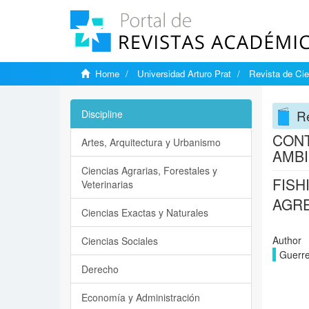
Home
Universidad Arturo Prat
Revista de Cie
Re
Discipline
CONT
Artes, Arquitectura y Urbanismo
AMBI
Ciencias Agrarias, Forestales y
FISH
Veterinarias
AGR
Ciencias Exactas y Naturales
Author
Ciencias Sociales
Guerre
Derecho
Economía y Administración