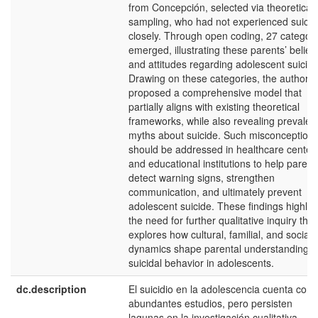
from Concepción, selected via theoretical
sampling, who had not experienced suicid
closely. Through open coding, 27 categori
emerged, illustrating these parents’ belief
and attitudes regarding adolescent suicide
Drawing on these categories, the authors
proposed a comprehensive model that
partially aligns with existing theoretical
frameworks, while also revealing prevalen
myths about suicide. Such misconception
should be addressed in healthcare center
and educational institutions to help parent
detect warning signs, strengthen
communication, and ultimately prevent
adolescent suicide. These findings highlig
the need for further qualitative inquiry that
explores how cultural, familial, and social
dynamics shape parental understandings 
suicidal behavior in adolescents.
dc.description
El suicidio en la adolescencia cuenta con
abundantes estudios, pero persisten
lagunas en la investigación cualitativa