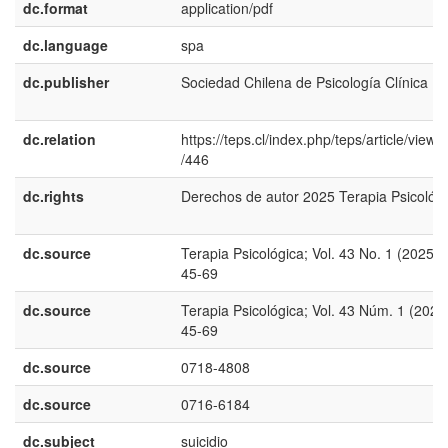
dc.format
application/pdf
dc.language
spa
dc.publisher
Sociedad Chilena de Psicología Clínica
dc.relation
https://teps.cl/index.php/teps/article/view/
/446
dc.rights
Derechos de autor 2025 Terapia Psicológ
dc.source
Terapia Psicológica; Vol. 43 No. 1 (2025);
45-69
dc.source
Terapia Psicológica; Vol. 43 Núm. 1 (2025
45-69
dc.source
0718-4808
dc.source
0716-6184
dc.subject
suicidio