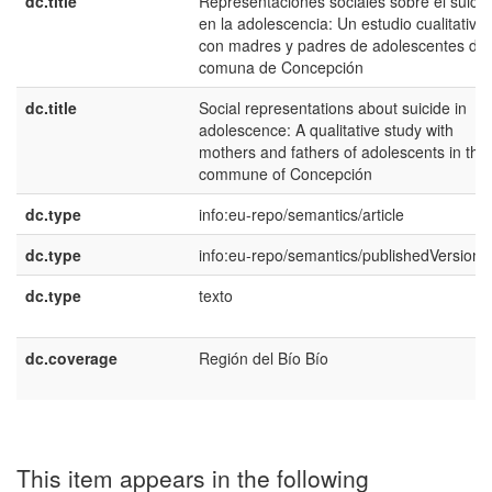
dc.title
Representaciones sociales sobre el suicid
en la adolescencia: Un estudio cualitativo
con madres y padres de adolescentes de 
comuna de Concepción
dc.title
Social representations about suicide in
adolescence: A qualitative study with
mothers and fathers of adolescents in the
commune of Concepción
dc.type
info:eu-repo/semantics/article
dc.type
info:eu-repo/semantics/publishedVersion
dc.type
texto
dc.coverage
Región del Bío Bío
This item appears in the following