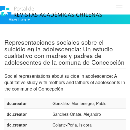
Toggl
navig
View Item
Show simple item record
Representaciones sociales sobre el
suicidio en la adolescencia: Un estudio
cualitativo con madres y padres de
adolescentes de la comuna de Concepción
Social representations about suicide in adolescence: A
qualitative study with mothers and fathers of adolescents in
the commune of Concepción
dc.creator
González-Montenegro, Pablo
dc.creator
Sanchez-Oñate, Alejandro
dc.creator
Colarte-Peña, Isidora