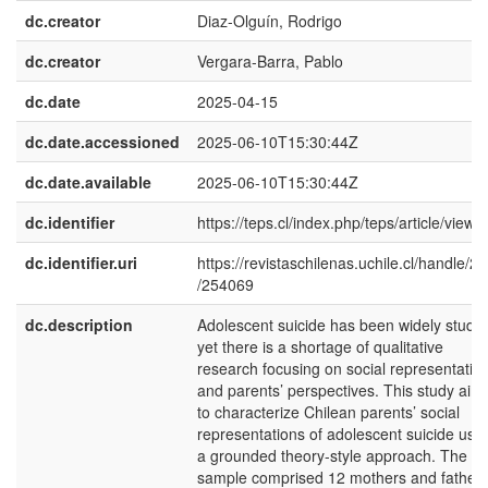
dc.creator
Diaz-Olguín, Rodrigo
dc.creator
Vergara-Barra, Pablo
dc.date
2025-04-15
dc.date.accessioned
2025-06-10T15:30:44Z
dc.date.available
2025-06-10T15:30:44Z
dc.identifier
https://teps.cl/index.php/teps/article/view/
dc.identifier.uri
https://revistaschilenas.uchile.cl/handle/2
/254069
dc.description
Adolescent suicide has been widely studie
yet there is a shortage of qualitative
research focusing on social representatio
and parents’ perspectives. This study aim
to characterize Chilean parents’ social
representations of adolescent suicide usi
a grounded theory-style approach. The
sample comprised 12 mothers and father