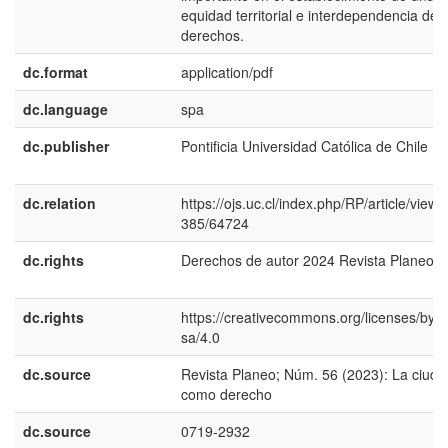
equidad territorial e interdependencia de
derechos.
dc.format
application/pdf
dc.language
spa
dc.publisher
Pontificia Universidad Católica de Chile
dc.relation
https://ojs.uc.cl/index.php/RP/article/view/
385/64724
dc.rights
Derechos de autor 2024 Revista Planeo
dc.rights
https://creativecommons.org/licenses/by-n
sa/4.0
dc.source
Revista Planeo; Núm. 56 (2023): La ciuda
como derecho
dc.source
0719-2932