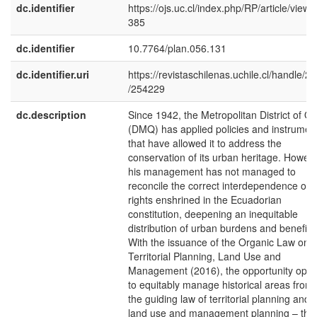
dc.identifier
https://ojs.uc.cl/index.php/RP/article/view/
385
dc.identifier
10.7764/plan.056.131
dc.identifier.uri
https://revistaschilenas.uchile.cl/handle/2
/254229
dc.description
Since 1942, the Metropolitan District of Qu
(DMQ) has applied policies and instrumen
that have allowed it to address the
conservation of its urban heritage. Howeve
his management has not managed to
reconcile the correct interdependence of
rights enshrined in the Ecuadorian
constitution, deepening an inequitable
distribution of urban burdens and benefits
With the issuance of the Organic Law on
Territorial Planning, Land Use and
Management (2016), the opportunity ope
to equitably manage historical areas from
the guiding law of territorial planning and
land use and management planning – the