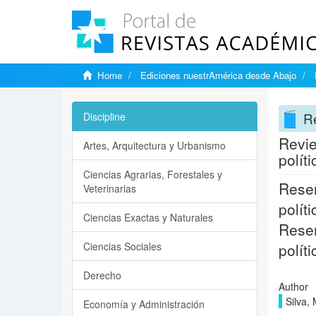
Home
Ediciones nuestrAmérica desde Abajo
Re
Discipline
Revie
Artes, Arquitectura y Urbanismo
polít
Ciencias Agrarias, Forestales y
Reseñ
Veterinarias
polít
Ciencias Exactas y Naturales
Resen
Ciencias Sociales
polít
Derecho
Author
Silva,
Economía y Administración