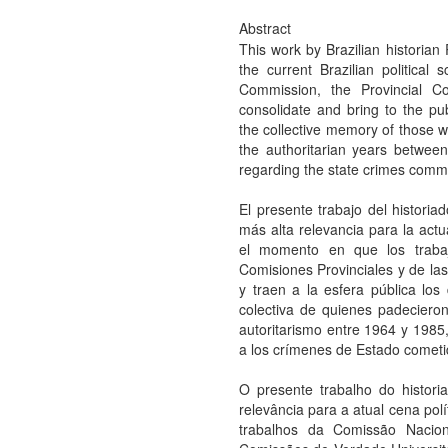
Abstract
This work by Brazilian historian
the current Brazilian political 
Commission, the Provincial C
consolidate and bring to the pu
the collective memory of those wh
the authoritarian years betwee
regarding the state crimes commi
El presente trabajo del historia
más alta relevancia para la actu
el momento en que los traba
Comisiones Provinciales y de las
y traen a la esfera pública lo
colectiva de quienes padecieron
autoritarismo entre 1964 y 1985,
a los crímenes de Estado cometi
O presente trabalho do histori
relevância para a atual cena pol
trabalhos da Comissão Nacio