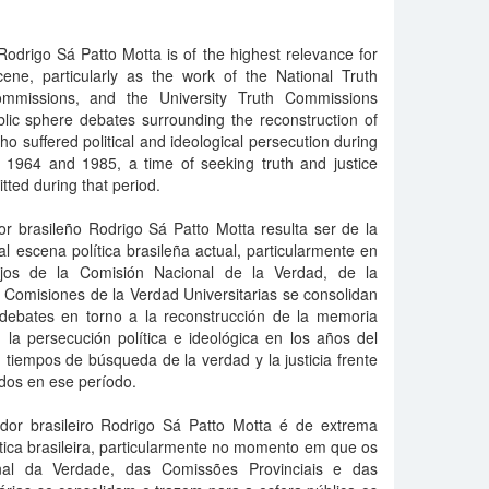
 Rodrigo Sá Patto Motta is of the highest relevance for
scene, particularly as the work of the National Truth
ommissions, and the University Truth Commissions
blic sphere debates surrounding the reconstruction of
o suffered political and ideological persecution during
n 1964 and 1985, a time of seeking truth and justice
tted during that period.
dor brasileño Rodrigo Sá Patto Motta resulta ser de la
al escena política brasileña actual, particularmente en
jos de la Comisión Nacional de la Verdad, de la
 Comisiones de la Verdad Universitarias se consolidan
s debates en torno a la reconstrucción de la memoria
 la persecución política e ideológica en los años del
 tiempos de búsqueda de la verdad y la justicia frente
dos en ese período.
ador brasileiro Rodrigo Sá Patto Motta é de extrema
ítica brasileira, particularmente no momento em que os
nal da Verdade, das Comissões Provinciais e das