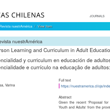
JOURNALS
Revista nuestrAmérica
View Item
vista nuestrAmérica
rson Learning and Curriculum in Adult Educat
ncialidad y curriculum en educación de adulto
ncialidade e currículo na educação de adultos
Full text
sa, Varina
https://nuestramerica.cl/ojs/in
Abstract
Given the recent 'Proposal for
Youth and Adults' from the provi