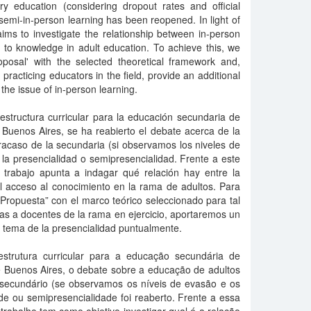
ry education (considering dropout rates and official
 semi-in-person learning has been reopened. In light of
aims to investigate the relationship between in-person
 to knowledge in adult education. To achieve this, we
roposal' with the selected theoretical framework and,
h practicing educators in the field, provide an additional
r the issue of in-person learning.
estructura curricular para la educación secundaria de
 Buenos Aires, se ha reabierto el debate acerca de la
racaso de la secundaria (si observamos los niveles de
 y la presencialidad o semipresencialidad. Frente a este
e trabajo apunta a indagar qué relación hay entre la
el acceso al conocimiento en la rama de adultos. Para
 “Propuesta” con el marco teórico seleccionado para tal
stas a docentes de la rama en ejercicio, aportaremos un
l tema de la presencialidad puntualmente.
strutura curricular para a educação secundária de
de Buenos Aires, o debate sobre a educação de adultos
 secundário (se observamos os níveis de evasão e os
ade ou semipresencialidade foi reaberto. Frente a essa