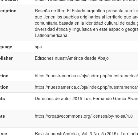
cription
Reseña de libro El Estado argentino presenta una in
que tienen los pueblos originarios al territorio que 
comunitaria basada en la identidad cultural de cada 
diversidad étnica y lingüística en este espacio geográ
Latinoamericana.
nguage
spa
lisher
Ediciones nuestrAmérica desde Abajo
ation
https://nuestramerica.cl/ojs/index.php/nuestramerica/
ation
https://nuestramerica.cl/ojs/index.php/nuestramerica/
hts
Derechos de autor 2015 Luis Fernando García Álvar
hts
https://creativecommons.org/licenses/by-nc-sa/4.0
rce
Revista nuestrAmérica; Vol. 3 No. 5 (2015): Territo