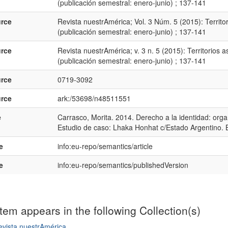
(publicación semestral: enero-junio) ; 137-141
rce
Revista nuestrAmérica; Vol. 3 Núm. 5 (2015): Territ
(publicación semestral: enero-junio) ; 137-141
rce
Revista nuestrAmérica; v. 3 n. 5 (2015): Territorios
(publicación semestral: enero-junio) ; 137-141
rce
0719-3092
rce
ark:/53698/n48511551
e
Carrasco, Morita. 2014. Derecho a la identidad: organ
Estudio de caso: Lhaka Honhat c/Estado Argentino. 
e
info:eu-repo/semantics/article
e
info:eu-repo/semantics/publishedVersion
item appears in the following Collection(s)
evista nuestrAmérica