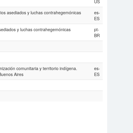
US
orios asediados y luchas contrahegemónicas
es-
ES
 asediados y luchas contrahegemónicas
pt-
BR
ización comunitaria y territorio indígena.
es-
Buenos Aires
ES