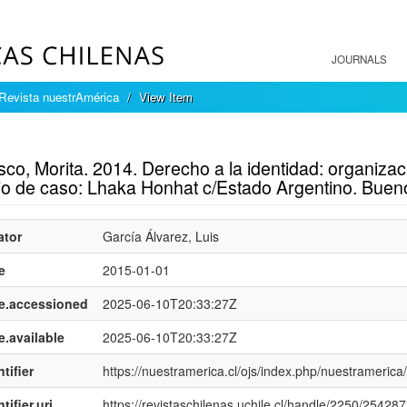
JOURNALS
Revista nuestrAmérica
View Item
mple item record
co, Morita. 2014. Derecho a la identidad: organizaci
io de caso: Lhaka Honhat c/Estado Argentino. Buen
ator
García Álvarez, Luis
e
2015-01-01
e.accessioned
2025-06-10T20:33:27Z
e.available
2025-06-10T20:33:27Z
tifier
https://nuestramerica.cl/ojs/index.php/nuestramerica/
tifier.uri
https://revistaschilenas.uchile.cl/handle/2250/254287