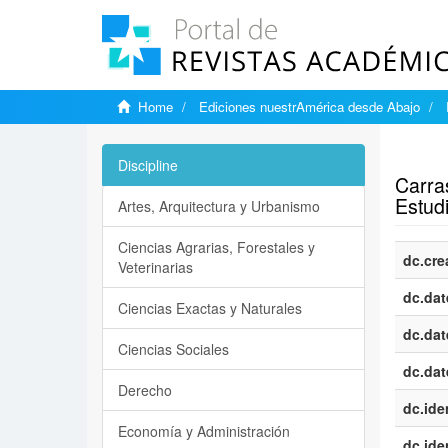
Home
Ediciones nuestrAmérica desde Abajo
Show si
Discipline
Carras
Estud
Artes, Arquitectura y Urbanismo
Ciencias Agrarias, Forestales y
dc.cre
Veterinarias
dc.dat
Ciencias Exactas y Naturales
dc.dat
Ciencias Sociales
dc.dat
Derecho
dc.iden
Economía y Administración
dc.iden