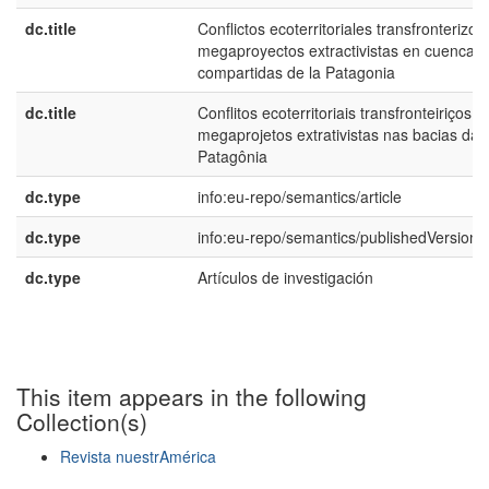
dc.title
Conflictos ecoterritoriales transfronterizos
megaproyectos extractivistas en cuencas
compartidas de la Patagonia
dc.title
Conflitos ecoterritoriais transfronteiriços e
megaprojetos extrativistas nas bacias da
Patagônia
dc.type
info:eu-repo/semantics/article
dc.type
info:eu-repo/semantics/publishedVersion
dc.type
Artículos de investigación
This item appears in the following
Collection(s)
Revista nuestrAmérica