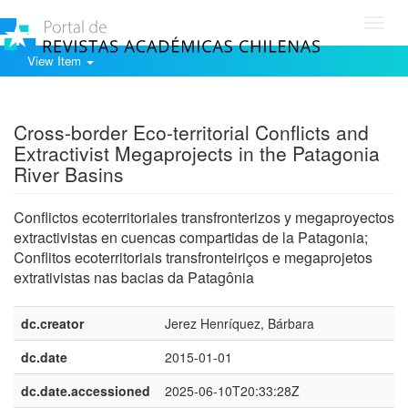
Toggl
navig
View Item
Show simple item record
Cross-border Eco-territorial Conflicts and
Extractivist Megaprojects in the Patagonia
River Basins
Conflictos ecoterritoriales transfronterizos y megaproyectos
extractivistas en cuencas compartidas de la Patagonia;
Conflitos ecoterritoriais transfronteiriços e megaprojetos
extrativistas nas bacias da Patagônia
dc.creator
Jerez Henríquez, Bárbara
dc.date
2015-01-01
dc.date.accessioned
2025-06-10T20:33:28Z