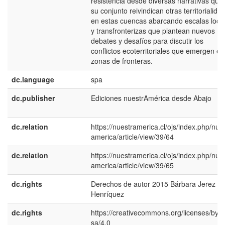
resistencia desde diversas narrativas que
su conjunto reivindican otras territorialida
en estas cuencas abarcando escalas loca
y transfronterizas que plantean nuevos
debates y desafíos para discutir los
conflictos ecoterritoriales que emergen en
zonas de fronteras.
dc.language
spa
dc.publisher
Ediciones nuestrAmérica desde Abajo
dc.relation
https://nuestramerica.cl/ojs/index.php/nue
america/article/view/39/64
dc.relation
https://nuestramerica.cl/ojs/index.php/nue
america/article/view/39/65
dc.rights
Derechos de autor 2015 Bárbara Jerez
Henríquez
dc.rights
https://creativecommons.org/licenses/by-n
sa/4.0