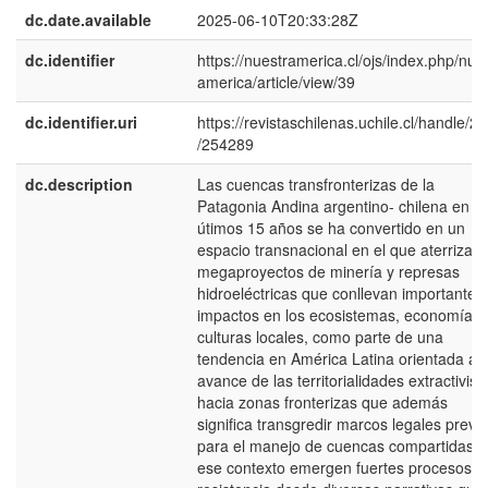
dc.date.available
2025-06-10T20:33:28Z
dc.identifier
https://nuestramerica.cl/ojs/index.php/nue
america/article/view/39
dc.identifier.uri
https://revistaschilenas.uchile.cl/handle/2
/254289
dc.description
Las cuencas transfronterizas de la
Patagonia Andina argentino- chilena en lo
útimos 15 años se ha convertido en un
espacio transnacional en el que aterrizan
megaproyectos de minería y represas
hidroeléctricas que conllevan importantes
impactos en los ecosistemas, economías 
culturas locales, como parte de una
tendencia en América Latina orientada al
avance de las territorialidades extractivist
hacia zonas fronterizas que además
significa transgredir marcos legales previ
para el manejo de cuencas compartidas. 
ese contexto emergen fuertes procesos d