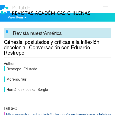
Toggl
navig
View Item
Revista nuestrAmérica
Génesis, postulados y críticas a la inflexión
decolonial. Conversación con Eduardo
Restrepo
Author
Restrepo, Eduardo
Moreno, Yuri
Hernández Loeza, Sergio
Full text
https://nuestramerica.cl/ojs/index.php/nuestramerica/article/view/