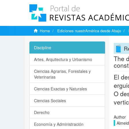
Home
Ediciones nuestrAmérica desde Abajo
Re
Discipline
The d
Artes, Arquitectura y Urbanismo
const
Ciencias Agrarias, Forestales y
El de
Veterinarias
ergui
Ciencias Exactas y Naturales
O des
Ciencias Sociales
verti
Derecho
Author
Almeid
Economía y Administración