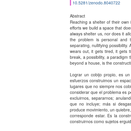
10.5281/zenodo.8040722
Abstract
Reaching a shelter of their own i
efforts we build a space that doe
always shelter us, nor does it a
the problem is personal and t
separating, nullifying possibility.
wears out, it gets tired, it get
break, a possibility, a paradigm 
beyond a house, is the constructi
Lograr un cobijo propio, es un 
esfuerzos construimos un espac
lugares que no siempre nos cobij
considerar que el problema es pe
excluirnos, separarnos; anuland
que no incluye; más si desga
produce movimiento, un quiebre,
corresponde estar. Es la cons
construirnos como sujetos erguid