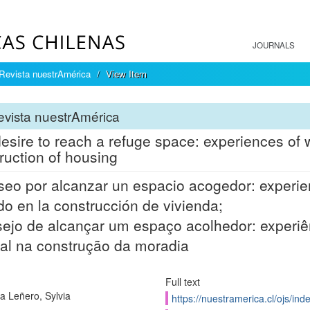
JOURNALS
Revista nuestrAmérica
View Item
vista nuestrAmérica
esire to reach a refuge space: experiences of w
ruction of housing
seo por alcanzar un espacio acogedor: experi
do en la construcción de vivienda;
ejo de alcançar um espaço acolhedor: experiê
cal na construção da moradia
Full text
a Leñero, Sylvia
https://nuestramerica.cl/ojs/in