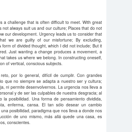
s a challenge that is often difficult to meet. With great
s not always suit us and our culture; Places that do not
llow our development. Urgency leads us to consider that
hat we are guilty of our misfortune; By excluding,
 A form of divided thought, which I did not include; But it
s tired. Just wanting a change produces a movement, a
that takes us where we belong. In constructing oneself,
on of vertical, conscious subjects.
reto, por lo general, difícil de cumplir. Con grandes
io que no siempre se adapta a nuestro ser y cultura;
a, ni permite desenvolvernos. La urgencia nos lleva a
rsonal y de ser las culpables de nuestra desgracia; al
o la posibilidad. Una forma de pensamiento dividida,
sta, enferma, cansa. El tan sólo desear un cambio
 una posibilidad, paradigma que nos lleva a donde nos
trucción de uno mismo, más allá quede una casa, es
os, conscientes.