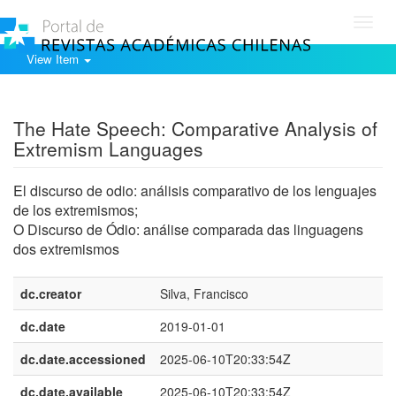
Toggl
navig
View Item
Show simple item record
The Hate Speech: Comparative Analysis of
Extremism Languages
El discurso de odio: análisis comparativo de los lenguajes
de los extremismos;
O Discurso de Ódio: análise comparada das linguagens
dos extremismos
dc.creator
Silva, Francisco
dc.date
2019-01-01
dc.date.accessioned
2025-06-10T20:33:54Z
dc.date.available
2025-06-10T20:33:54Z