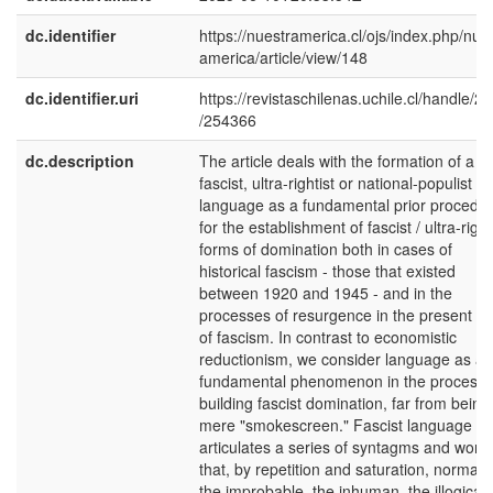
dc.identifier
https://nuestramerica.cl/ojs/index.php/nue
america/article/view/148
dc.identifier.uri
https://revistaschilenas.uchile.cl/handle/2
/254366
dc.description
The article deals with the formation of a
fascist, ultra-rightist or national-populist
language as a fundamental prior procedu
for the establishment of fascist / ultra-right
forms of domination both in cases of
historical fascism - those that existed
between 1920 and 1945 - and in the
processes of resurgence in the present ti
of fascism. In contrast to economistic
reductionism, we consider language as a
fundamental phenomenon in the process 
building fascist domination, far from being
mere "smokescreen." Fascist language
articulates a series of syntagms and word
that, by repetition and saturation, normali
the improbable, the inhuman, the illogical