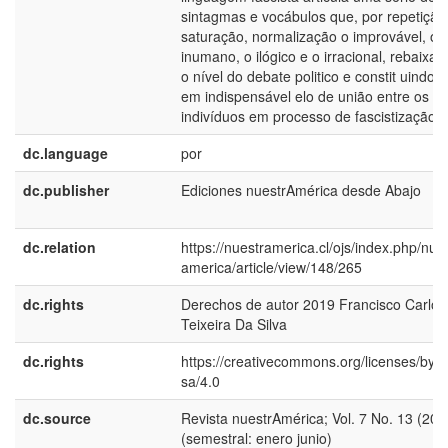
sintagmas e vocábulos que, por repetição
saturação, normalização o improvável, o
inumano, o ilógico e o irracional, rebaixa
o nível do debate politico e constit uindo-
em indispensável elo de união entre os
indivíduos em processo de fascistização.
dc.language
por
dc.publisher
Ediciones nuestrAmérica desde Abajo
dc.relation
https://nuestramerica.cl/ojs/index.php/nue
america/article/view/148/265
dc.rights
Derechos de autor 2019 Francisco Carlos
Teixeira Da Silva
dc.rights
https://creativecommons.org/licenses/by-n
sa/4.0
dc.source
Revista nuestrAmérica; Vol. 7 No. 13 (201
(semestral: enero junio)