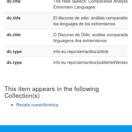
dc.title
The Hate Speech: Comparative Analysis o
Extremism Languages
dc.title
El discurso de odio: análisis comparativo 
los lenguajes de los extremismos
dc.title
O Discurso de Ódio: análise comparada d
linguagens dos extremismos
dc.type
info:eu-repo/semantics/article
dc.type
info:eu-repo/semantics/publishedVersion
This item appears in the following
Collection(s)
Revista nuestrAmérica
Show simple item record