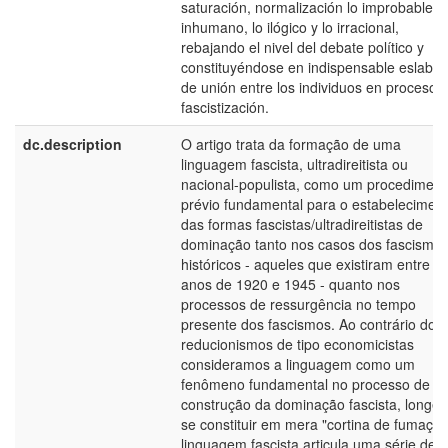
saturación, normalización lo improbable, l
inhumano, lo ilógico y lo irracional,
rebajando el nivel del debate político y
constituyéndose en indispensable eslabó
de unión entre los individuos en proceso 
fascistización.
dc.description
O artigo trata da formação de uma
linguagem fascista, ultradireitista ou
nacional-populista, como um procediment
prévio fundamental para o estabelecimen
das formas fascistas/ultradireitistas de
dominação tanto nos casos dos fascismo
históricos - aqueles que existiram entre o
anos de 1920 e 1945 - quanto nos
processos de ressurgência no tempo
presente dos fascismos. Ao contrário dos
reducionismos de tipo economicistas
consideramos a linguagem como um
fenômeno fundamental no processo de
construção da dominação fascista, longe 
se constituir em mera "cortina de fumaça"
linguagem fascista articula uma série de