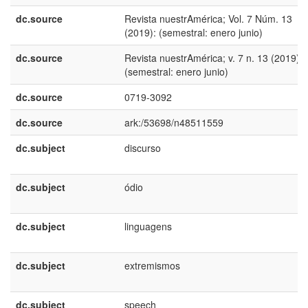
dc.source
Revista nuestrAmérica; Vol. 7 Núm. 13
(2019): (semestral: enero junio)
dc.source
Revista nuestrAmérica; v. 7 n. 13 (2019):
(semestral: enero junio)
dc.source
0719-3092
dc.source
ark:/53698/n48511559
dc.subject
discurso
dc.subject
ódio
dc.subject
linguagens
dc.subject
extremismos
dc.subject
speech